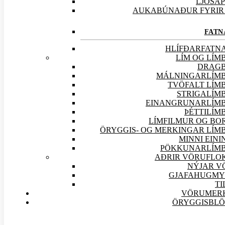
LJÓSA
AUKABÚNAÐUR FYRIR 
FATN
HLÍFÐARFATN
LÍM OG LÍM
DRAG
MÁLNINGARLÍM
TVÖFALT LÍM
STRIGALÍM
EINANGRUNARLÍM
ÞÉTTILÍM
LÍMFILMUR OG BO
ÖRYGGIS- OG MERKINGAR LÍM
MINNI EIN
PÖKKUNARLÍM
AÐRIR VÖRU
FLO
NÝJAR
V
GJAFAHUGMY
TI
VÖRUMER
ÖRYGGISBL