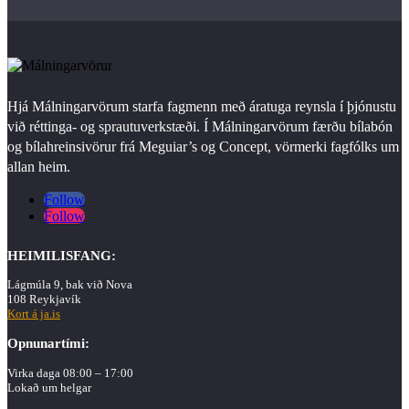
Hjá Málningarvörum starfa fagmenn með áratuga reynsla í þjónustu
við réttinga- og sprautuverkstæði. Í Málningarvörum færðu bílabón
og bílahreinsivörur frá Meguiar’s og Concept, vörmerki fagfólks um
allan heim.
Follow
Follow
HEIMILISFANG:
Lágmúla 9, bak við Nova
108 Reykjavík
Kort á ja.is
Opnunartími:
Virka daga 08:00 – 17:00
Lokað um helgar