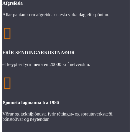
Afgreiðsla
Allar pantanir eru afgreiddar næsta virka dag eftir pöntun.

FRÍR SENDINGARKOSTNAÐUR
ef keypt er fyrir meira en 20000 kr í netverslun.

Þjónusta fagmanna frá 1986
Vörur og tækniþjónusta fyrir réttingar- og sprautuverkstæði,
bónstöðvar og neytendur.