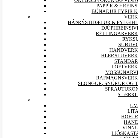
ÖRYGGIS
VÖRUR OG VINN
PAPPÍR & HREINS
BÚNAÐUR FYRIR K
VERK
HÁÞRÝSTIDÆLUR & FYLGIHL
DJÚPHREINSIV
RÉTTINGARVERK
RYKS
SUÐU
V
HANDVERK
HLEÐSLUVERK
STANDAR
LOFTVERK
MÖSSUNARV
RAFMAGNSVERK
SLÖNGUR, SNÚRUR OG T
SPRAUTUKÖ
STÆRRI
UV
LIT
HÖFUÐ
HAND
VINNU
LJÓSKAST