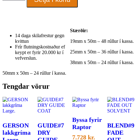
quantity
Stærðir:
14 daga skilafrestur gegn
kvittun
19mm x 50m – 48 rúllur í kassa.
Frír flutningskostnaður ef
25mm x 50m – 36 rúllur í kassa.
keypt er fyrir 20.000 kr í
vefverslun.
38mm x 50m – 24 rúllur í kassa.
50mm x 50m – 24 rúllur í kassa.
Tengdar vörur
Byssa fyrir
GERSON
GUIDE#7
BLEND#9
Raptor
lakkgríma
DRY
FADE
7.728
kr.
Large.
GUIDE
OUT