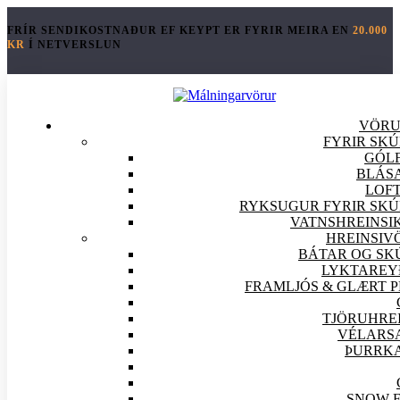
FRÍR SENDIKOSTNAÐUR EF KEYPT ER FYRIR MEIRA EN
20.000
KR
Í NETVERSLUN
VÖR
FYRIR SK
GÓLF
BLÁS
LOFT
RYKSUGUR FYRIR SKÚ
VATNSHREINSI
HREINSI
V
BÁTAR OG SK
LYKTAREY
FRAMLJÓS & GLÆRT 
TJÖRUHRE
VÉLARS
ÞURRK
SNOW 