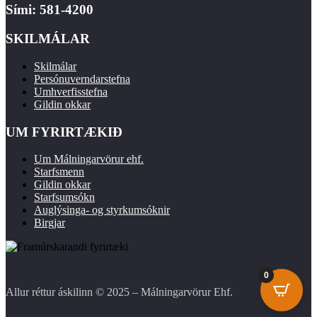
Sími: 581-4200
SKILMÁLAR
Skilmálar
Persónuverndarstefna
Umhverfisstefna
Gildin okkar
UM FYRIRTÆKIÐ
Um Málningarvörur ehf.
Starfsmenn
Gildin okkar
Starfsumsókn
Auglýsinga- og styrkumsóknir
Birgjar
0
Allur réttur áskilinn © 2025 – Málningarvörur Ehf.