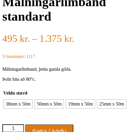
Málningarlímband
standard
Price
495
kr.
–
1.375
kr.
range:
Vörunúmer: 1117
495 kr.
through
Málningarlímband, þetta gamla góða.
Þolir hita að 80°c.
1.375 kr.
Veldu stærð
38mm x 50m
50mm x 50m
19mm x 50m
25mm x 50m
Málningarlímband
Setja í körfu
standard