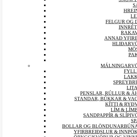
S
HREI
LE
FELGUR OG 
INNRÉT
RAKA
ANNAÐ YFIR
HLIÐAR
V
MÖ
PA
MÁLNINGAR
V
FYLL
LAKK
SPREYBR
LIT
PENSLAR, RÚLLUR & Á
STANDAR, BÚKKAR & VA
KÍTTI & RY
LÍM & LÍ
SANDPAPPÍR & SLÍPI
V
SP
BOLLAR OG BLÖNDUNARBÚN
YFIRBREIÐSLUR & INNPÖ