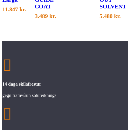
COAT
SOLVENT
11.847
kr.
3.489
kr.
5.480
kr.

14 daga skilafrestur
gegn framvísun sölureiknings
