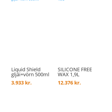
Liquid Shield
SILICONE FREE
gljái+vörn 500ml
WAX 1,9L
3.933
kr.
12.376
kr.