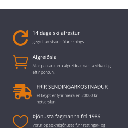
14 daga skilafrestur

gegn framvísun sölureiknings
Afgreiðsla

Allar pantanir eru afgreiddar næsta virka dag
eftir pöntun.
FRÍR SENDINGARKOSTNAÐUR

ef keypt er fyrir meira en 20000 kr í
netverslun.
Þjónusta fagmanna frá 1986

Vörur og tækniþjónusta fyrir réttingar- og