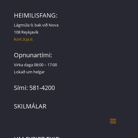
HEIMILISFANG:
Lágmúla 9, bak við Nova
108 Reykjavík
Kort á ja.is
Opnunartími:
Virka daga 08:00 – 17:00
Lokað um helgar
Sími: 581-4200
SKILMÁLAR