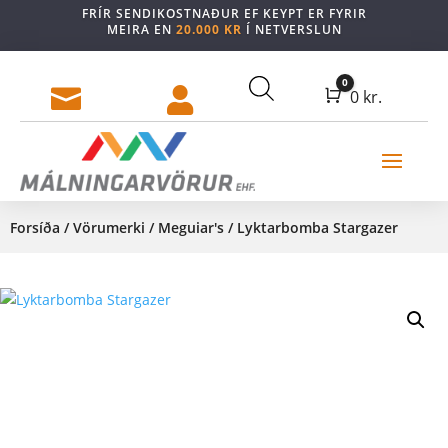
FRÍR SENDIKOSTNAÐUR EF KEYPT ER FYRIR
MEIRA EN
20.000 KR
Í NETVERSLUN
0


Cart
0
kr.
Forsíða
/
Vörumerki
/
Meguiar's
/ Lyktarbomba Stargazer