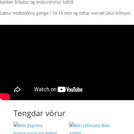
kaldan blástur og endurvinnur loftið.
Lætur miðstöðina ganga í 10-15 min og loftar svo vel útúr bílnum.
Tengdar vörur