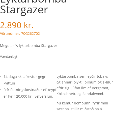
Stargazer
2.890
kr.
Vörunúmer: 70G262702
Meguiar´s lyktarbomba Stargazer
Væntanlegt
Lyktarbomba sem eyðir tóbaks-
14 daga skilafrestur gegn
og annari ólykt í bílnum og sklilur
kvittun
eftir sig ljúfan ilm af Bergamot,
Frír flutningskostnaður ef keypt
Kókoshnetu og Sandalwood.
er fyrir 20.000 kr í vefverslun.
Þú kemur bombunni fyrir milli
sætana, stillir miðstöðina á