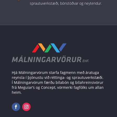
sprautuverkstæði, bónstöðvar og neytendur.
Hjá Málningarvörum starfa fagmenn með áratuga
reynsla í þjónustu við réttinga- og sprautuverkstæði.
Í Málningarvörum færðu bílabón og bílahreinsivörur
frá Meguiar’s og Concept, vörmerki fagfólks um allan
heim.