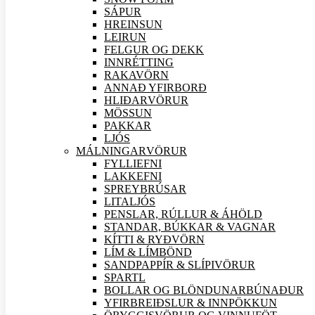
SÁPUR
HREINSUN
LEIRUN
FELGUR OG DEKK
INNRÉTTING
RAKAVÖRN
ANNAÐ YFIRBORÐ
HLIÐAR
VÖRUR
MÖSSUN
PAKKAR
LJÓS
MÁLNINGAR
VÖRUR
FYLLIEFNI
LAKKEFNI
SPREYBRÚSAR
LITALJÓS
PENSLAR, RÚLLUR & ÁHÖLD
STANDAR, BÚKKAR & VAGNAR
KÍTTI & RYÐVÖRN
LÍM & LÍMBÖND
SANDPAPPÍR & SLÍPI
VÖRUR
SPARTL
BOLLAR OG BLÖNDUNARBÚNAÐUR
YFIRBREIÐSLUR & INNPÖKKUN