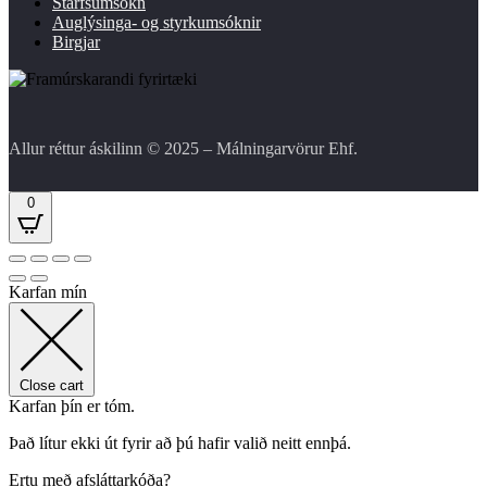
Starfsumsókn
Auglýsinga- og styrkumsóknir
Birgjar
Allur réttur áskilinn © 2025 – Málningarvörur Ehf.
0
Karfan mín
Close cart
Karfan þín er tóm.
Það lítur ekki út fyrir að þú hafir valið neitt ennþá.
Ertu með afsláttarkóða?