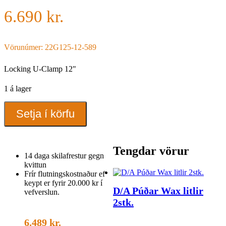
6.690
kr.
Vörunúmer: 22G125-12-589
Locking U-Clamp 12"
1 á lager
Locking
Setja í körfu
U-
Clamp
12"
quantity
Tengdar vörur
14 daga skilafrestur gegn
kvittun
Frír flutningskostnaður ef
keypt er fyrir 20.000 kr í
D/A Púðar Wax litlir
vefverslun.
2stk.
6.489
kr.