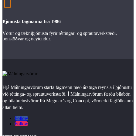

Þjónusta fagmanna frá 1986
Vörur og tækniþjónusta fyrir réttingar- og sprautuverkstæði,
bónstöðvar og neytendur.
Hjá Málningarvörum starfa fagmenn með áratuga reynsla í þjónustu
við réttinga- og sprautuverkstæði. Í Málningarvörum færðu bílabón
og bílahreinsivörur frá Meguiar’s og Concept, vörmerki fagfólks um
allan heim.
Follow
Follow