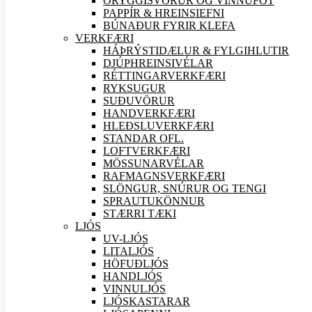
ÖRYGGIS
VÖRUR OG VINNUFÖT
PAPPÍR & HREINSIEFNI
BÚNAÐUR FYRIR KLEFA
VERK
FÆRI
HÁÞRÝSTIDÆLUR & FYLGIHLUTIR
DJÚPHREINSIVÉLAR
RÉTTINGARVERK
FÆRI
RYKSUGUR
SUÐU
VÖRUR
HANDVERK
FÆRI
HLEÐSLUVERK
FÆRI
STANDAR OFL.
LOFTVERK
FÆRI
MÖSSUNARVÉLAR
RAFMAGNSVERK
FÆRI
SLÖNGUR, SNÚRUR OG TENGI
SPRAUTUKÖNNUR
STÆRRI TÆKI
LJÓS
UV-LJÓS
LITALJÓS
HÖFUÐLJÓS
HANDLJÓS
VINNULJÓS
LJÓSKASTARAR