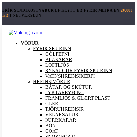
FRÍR SENDIKOSTNAÐUR EF KEYPT ER FYRIR MEIRA EN
20.000
KR
Í NETVERSLUN
VÖRUR
FYRIR SKÚRINN
GÓLFEFNI
BLÁSARAR
LOFTLJÓS
RYKSUGUR FYRIR SKÚRINN
VATNSHREINSIKERFI
HREINSI
VÖRUR
BÁTAR OG SKÚTUR
LYKTAREYÐING
FRAMLJÓS & GLÆRT PLAST
GLER
TJÖRUHREINSIR
VÉLARSALUR
ÞURRKARAR
BÓN
COAT
SNOW FOAM