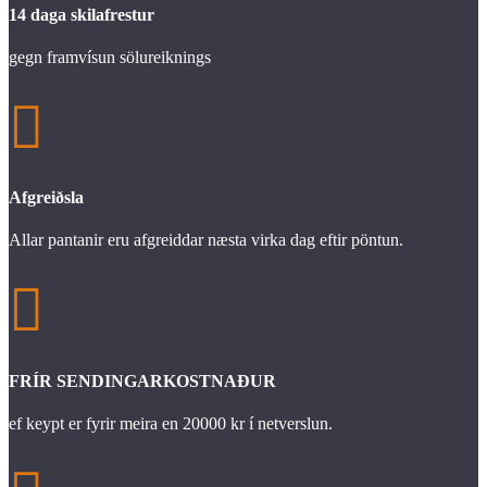
14 daga skilafrestur
gegn framvísun sölureiknings

Afgreiðsla
Allar pantanir eru afgreiddar næsta virka dag eftir pöntun.

FRÍR SENDINGARKOSTNAÐUR
ef keypt er fyrir meira en 20000 kr í netverslun.