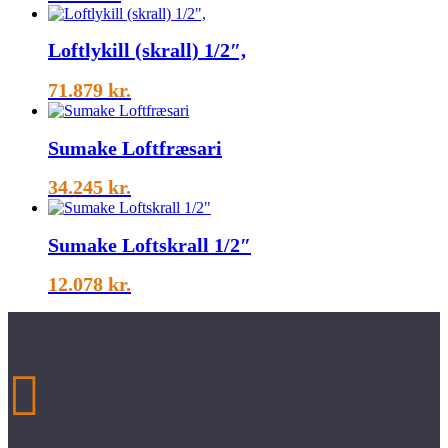
Loftlykill (skrall) 1/2″,
71.879
kr.
Sumake Loftfræsari
34.245
kr.
Sumake Loftskrall 1/2″
12.078
kr.
