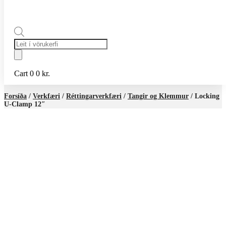
Products
search
Cart
0
0
kr.
Forsíða
/
Verkfæri
/
Réttingarverkfæri
/
Tangir og Klemmur
/ Locking
U-Clamp 12″