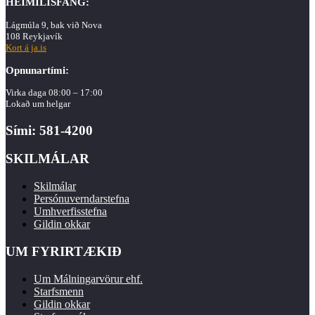
HEIMILISFANG:
Lágmúla 9, bak við Nova
108 Reykjavík
Kort á ja.is
Opnunartími:
Virka daga 08:00 – 17:00
Lokað um helgar
Sími: 581-4200
SKILMÁLAR
Skilmálar
Persónuverndarstefna
Umhverfisstefna
Gildin okkar
UM FYRIRTÆKIÐ
Um Málningarvörur ehf.
Starfsmenn
Gildin okkar