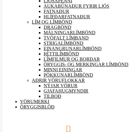
LJÓSAPENNI
AUKABÚNAÐUR FYRIR LJÓS
FATNAÐUR
HLÍFÐARFATNAÐUR
LÍM OG LÍMBÖND
DRAGBÖND
MÁLNINGARLÍMBÖND
TVÖFALT LÍMBAND
STRIGALÍMBÖND
EINANGRUNARLÍMBÖND
ÞÉTTILÍMBÖND
LÍMFILMUR OG BORÐAR
ÖRYGGIS- OG MERKINGAR LÍMBÖND
MINNI EININGAR
PÖKKUNARLÍMBÖND
AÐRIR VÖRU
FLOKKAR
NÝJAR
VÖRUR
GJAFAHUGMYNDIR
TILBOÐ
VÖRUMERKI
ÖRYGGISBLÖÐ
