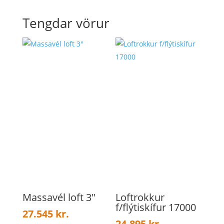
Tengdar vörur
Massavél loft 3″
Loftrokkur
f/flýtiskífur 17000
27.545
kr.
24.895
kr.