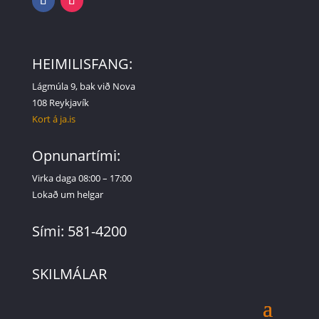
HEIMILISFANG:
Lágmúla 9, bak við Nova
108 Reykjavík
Kort á ja.is
Opnunartími:
Virka daga 08:00 – 17:00
Lokað um helgar
Sími: 581-4200
SKILMÁLAR