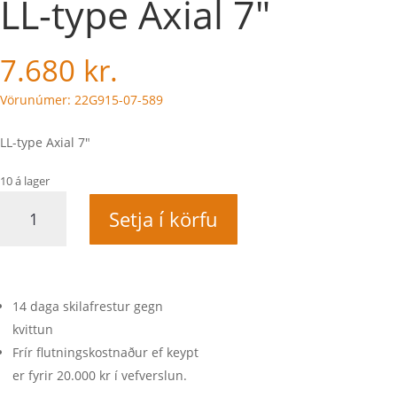
LL-type Axial 7″
7.680
kr.
Vörunúmer: 22G915-07-589
LL-type Axial 7"
10 á lager
LL-
Setja í körfu
type
Axial
7"
quantity
14 daga skilafrestur gegn
kvittun
Frír flutningskostnaður ef keypt
er fyrir 20.000 kr í vefverslun.