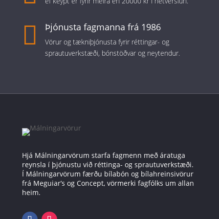
ef keypt er fyrir meira en 20000 kr í netverslun.

Þjónusta fagmanna frá 1986
Vörur og tækniþjónusta fyrir réttingar- og
sprautuverkstæði, bónstöðvar og neytendur.
Hjá Málningarvörum starfa fagmenn með áratuga
reynsla í þjónustu við réttinga- og sprautuverkstæði.
Í Málningarvörum færðu bílabón og bílahreinsivörur
frá Meguiar’s og Concept, vörmerki fagfólks um allan
heim.