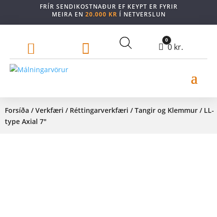
FRÍR SENDIKOSTNAÐUR EF KEYPT ER FYRIR
MEIRA EN
20.000 KR
Í NETVERSLUN
0


Cart
0
kr.
Forsíða
/
Verkfæri
/
Réttingarverkfæri
/
Tangir og Klemmur
/ LL-
type Axial 7″