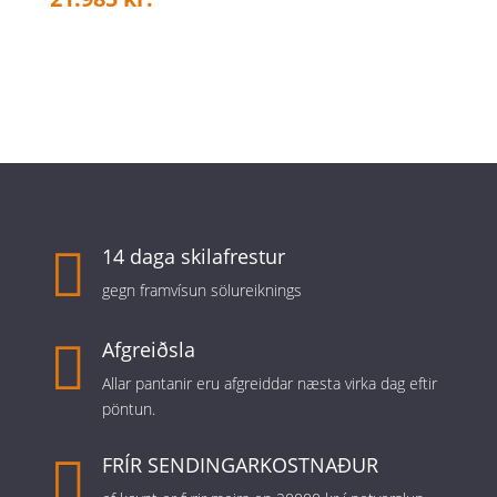

14 daga skilafrestur
gegn framvísun sölureiknings

Afgreiðsla
Allar pantanir eru afgreiddar næsta virka dag eftir
pöntun.

FRÍR SENDINGARKOSTNAÐUR