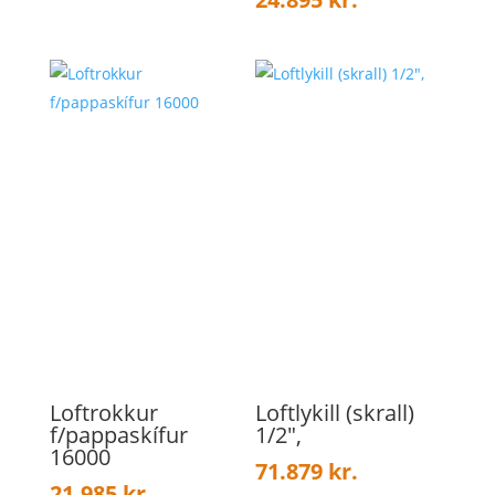
Loftrokkur
Loftlykill (skrall)
f/pappaskífur
1/2″,
16000
71.879
kr.
21.985
kr.