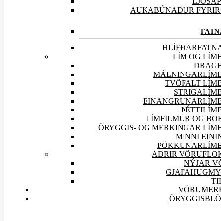
LJÓSA
AUKABÚNAÐUR FYRIR 
FATN
HLÍFÐARFATN
LÍM OG LÍM
DRAG
MÁLNINGARLÍM
TVÖFALT LÍM
STRIGALÍM
EINANGRUNARLÍM
ÞÉTTILÍM
LÍMFILMUR OG BO
ÖRYGGIS- OG MERKINGAR LÍM
MINNI EIN
PÖKKUNARLÍM
AÐRIR VÖRU
FLO
NÝJAR
V
GJAFAHUGMY
TI
VÖRUMER
ÖRYGGISBL