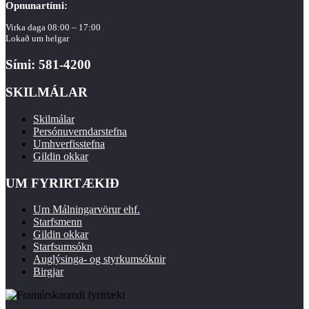
Opnunartími:
Virka daga 08:00 – 17:00
Lokað um helgar
Sími: 581-4200
SKILMÁLAR
Skilmálar
Persónuverndarstefna
Umhverfisstefna
Gildin okkar
UM FYRIRTÆKIÐ
Um Málningarvörur ehf.
Starfsmenn
Gildin okkar
Starfsumsókn
Auglýsinga- og styrkumsóknir
Birgjar