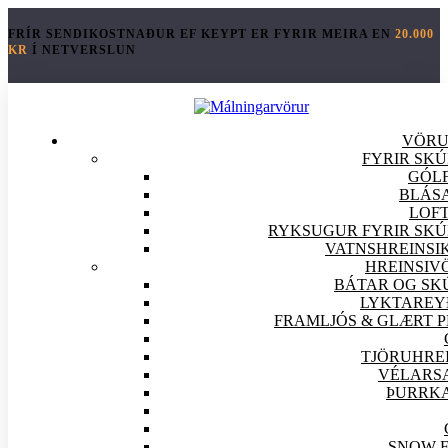
FRÍR SENDIKOSTNAÐUR EF KEYPT ER FYRIR MEIRA EN
20.000
KR
Í NETVERSLUN
VÖR
FYRIR SK
GÓLF
BLÁS
LOFT
RYKSUGUR FYRIR SKÚ
VATNSHREINSI
HREINSI
V
BÁTAR OG SK
LYKTAREY
FRAMLJÓS & GLÆRT 
TJÖRUHRE
VÉLARS
ÞURRK
SNOW 