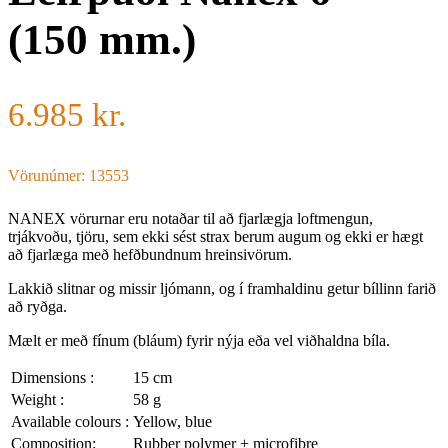
(150 mm.)
6.985
kr.
Vörunúmer: 13553
NANEX vörurnar eru notaðar til að fjarlægja loftmengun,
trjákvoðu, tjöru, sem ekki sést strax berum augum og ekki er hægt
að fjarlæga með hefðbundnum hreinsivörum.
Lakkið slitnar og missir ljómann, og í framhaldinu getur bíllinn farið
að ryðga.
Mælt er með fínum (bláum) fyrir nýja eða vel viðhaldna bíla.
Dimensions :
15 cm
Weight :
58 g
Available colours :
Yellow, blue
Composition:
Rubber polymer + microfibre