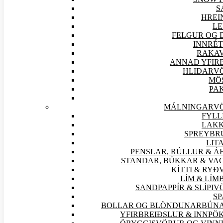
S
HREI
LE
FELGUR OG 
INNRÉT
RAKA
ANNAÐ YFIR
HLIÐAR
V
MÖ
PA
MÁLNINGAR
V
FYLL
LAKK
SPREYBR
LIT
PENSLAR, RÚLLUR & Á
STANDAR, BÚKKAR & VA
KÍTTI & RY
LÍM & LÍ
SANDPAPPÍR & SLÍPI
V
SP
BOLLAR OG BLÖNDUNARBÚN
YFIRBREIÐSLUR & INNPÖ