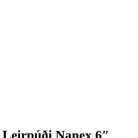
Leirpúði Nanex 6″