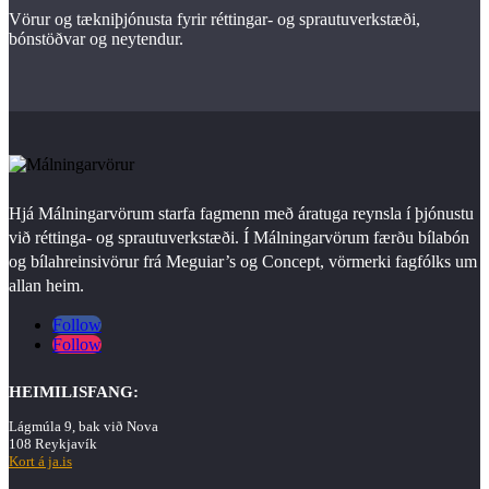
Vörur og tækniþjónusta fyrir réttingar- og sprautuverkstæði,
bónstöðvar og neytendur.
Hjá Málningarvörum starfa fagmenn með áratuga reynsla í þjónustu
við réttinga- og sprautuverkstæði. Í Málningarvörum færðu bílabón
og bílahreinsivörur frá Meguiar’s og Concept, vörmerki fagfólks um
allan heim.
Follow
Follow
HEIMILISFANG:
Lágmúla 9, bak við Nova
108 Reykjavík
Kort á ja.is