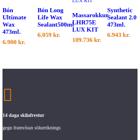
Bón
Bón Long
Synthetic
Massarokkur
Ultimate
Life Wax
Sealant 2.0
LHR75E
Wax
Sealant500ml
473ml.
LUX KIT
473ml.
6.059
kr.
6.943
kr.
109.736
kr.
6.900
kr.

14 daga skilafrestur
gegn framvísun sölureiknings