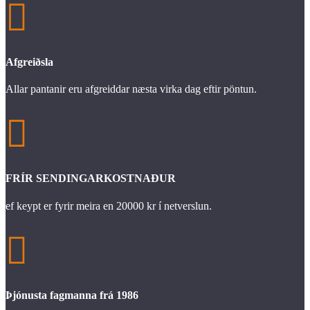

Afgreiðsla
Allar pantanir eru afgreiddar næsta virka dag eftir pöntun.

FRÍR SENDINGARKOSTNAÐUR
ef keypt er fyrir meira en 20000 kr í netverslun.

Þjónusta fagmanna frá 1986