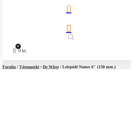


0
Cart
0
kr.
Forsíða
/
Vörumerki
/
De Witte
/ Leirpúði Nanex 6″ (150 mm.)