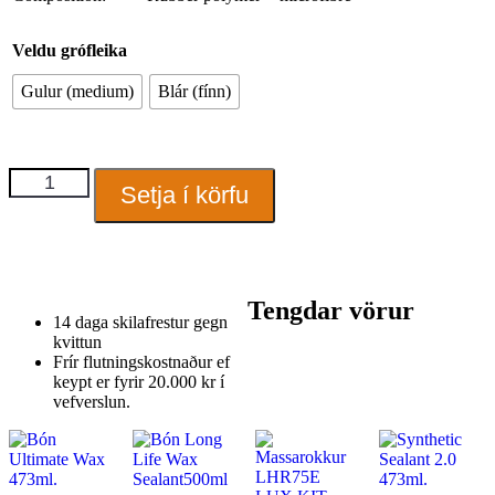
Veldu grófleika
Gulur (medium)
Blár (fínn)
Leirpúði
Setja í körfu
Nanex
6"
(150
mm.)
quantity
Tengdar vörur
14 daga skilafrestur gegn
kvittun
Frír flutningskostnaður ef
keypt er fyrir 20.000 kr í
vefverslun.