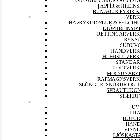
ÖRYGGIS
VÖRUR OG VINN
PAPPÍR & HREINS
BÚNAÐUR FYRIR K
VERK
HÁÞRÝSTIDÆLUR & FYLGIHL
DJÚPHREINSIV
RÉTTINGARVERK
RYKS
SUÐU
V
HANDVERK
HLEÐSLUVERK
STANDAR
LOFTVERK
MÖSSUNARV
RAFMAGNSVERK
SLÖNGUR, SNÚRUR OG T
SPRAUTUKÖ
STÆRRI
UV
LIT
HÖFUÐ
HAND
VINNU
LJÓSKAST