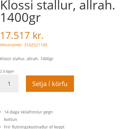
Klossi stallur, allrah.
1400gr
17.517
kr.
Vörunúmer: 3102521100
Klossi stallur, allrah. 1400gr
2 á lager
Klossi
Setja í körfu
stallur,
allrah.
1400gr
quantity
14 daga skilafrestur gegn
kvittun
Frír flutningskostnaður ef keypt