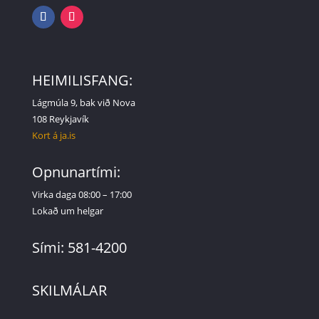
HEIMILISFANG:
Lágmúla 9, bak við Nova
108 Reykjavík
Kort á ja.is
Opnunartími:
Virka daga 08:00 – 17:00
Lokað um helgar
Sími: 581-4200
SKILMÁLAR