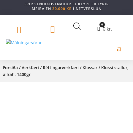
FRÍR SENDIKOSTNAÐUR EF KEYPT ER FYRIR
MEIRA EN
20.000 KR
Í NETVERSLUN
0


Cart
0
kr.
Forsíða
/
Verkfæri
/
Réttingarverkfæri
/
Klossar
/ Klossi stallur,
allrah. 1400gr