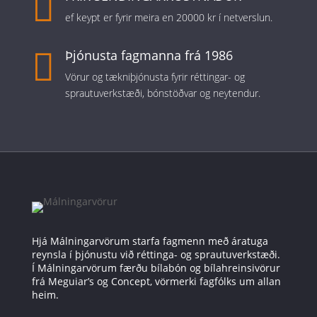

ef keypt er fyrir meira en 20000 kr í netverslun.

Þjónusta fagmanna frá 1986
Vörur og tækniþjónusta fyrir réttingar- og
sprautuverkstæði, bónstöðvar og neytendur.
Hjá Málningarvörum starfa fagmenn með áratuga
reynsla í þjónustu við réttinga- og sprautuverkstæði.
Í Málningarvörum færðu bílabón og bílahreinsivörur
frá Meguiar’s og Concept, vörmerki fagfólks um allan
heim.