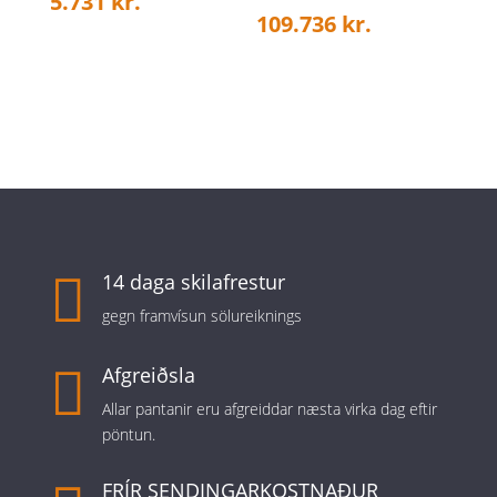
5.731
kr.
109.736
kr.

14 daga skilafrestur
gegn framvísun sölureiknings

Afgreiðsla
Allar pantanir eru afgreiddar næsta virka dag eftir
pöntun.
FRÍR SENDINGARKOSTNAÐUR