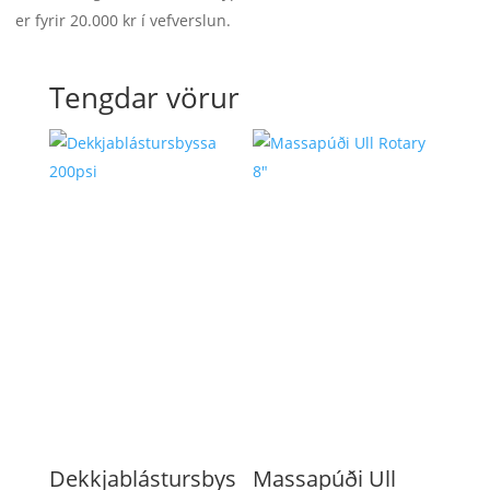
er fyrir 20.000 kr í vefverslun.
Tengdar vörur
Dekkjablástursbys
Massapúði Ull