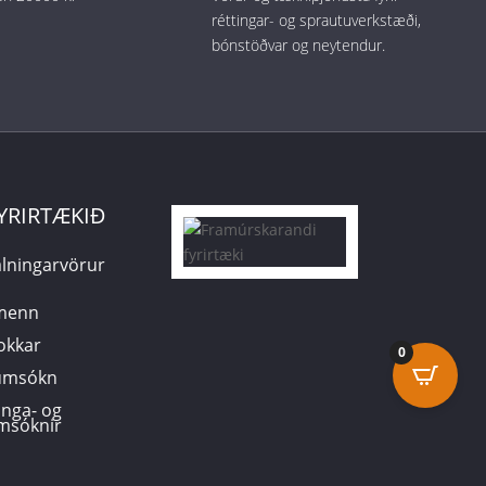
réttingar- og sprautuverkstæði,
bónstöðvar og neytendur.
YRIRTÆKIÐ
lningarvörur
smenn
 okkar
0
sumsókn
inga- og
msóknir