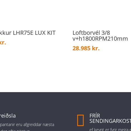
kkur LHR75E LUX KIT
Loftborvél 3/8
v+h1800RPM210mm
kr.
28.985
kr.
reiðsla

FRÍR
SENDINGARKOS
r pantanir eru afgreiddar næsta
ef keypt er fyrir meira