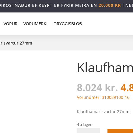
DIKOSTNAÐUR EF KEYPT ER FYRIR MEIRA EN
20.000 KR
Í NE
VÖRUR
VÖRUMERKI
ÖRYGGISBLÖÐ
ar svartur 27mm
Klaufham
Original
Cur
8.024
kr.
4.
price
pri
was:
is:
Vörunúmer: 310089100-16
8.024 kr..
8.0
Klaufhamar svartur 27mm
4 á lager
Klaufhamar