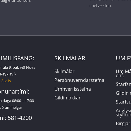
 dag eftir pöntun.
í netverslun.
IMILISFANG:
SKILMÁLAR
UM F
múla 9, bak við Nova
Skilmálar
Um Má
 Reykjavík
ehf.
Persónuverndarstefna
 á ja.is
Starf
Umhverfisstefna
nunartími:
Gildin
Gildin okkar
a daga 08:00 – 17:00
Starf
að um helgar
Auglýs
styrku
mi: 581-4200
Birgjar