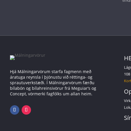
virka
HE
Lág
Hjá Málningarvörum starfa fagmenn með
108
áratuga reynsla í þjónustu við réttinga- og
Kort
sprautuverkstæði. Í Málningarvörum færðu
bílabón og bílahreinsivörur frá Meguiar’s og
Op
Concept, vörmerki fagfólks um allan heim.
Virk
Lok
Sí