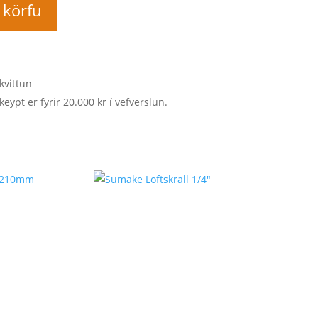
í körfu
kvittun
keypt er fyrir 20.000 kr í vefverslun.