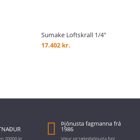
Sumake Loftskrall 1/4″
17.402
kr.

Þjónusta fagmanna frá
TNAÐUR
1986
 en 20000 kr
Vörur og tækniþjónusta fyrir