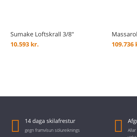
Sumake Loftskrall 3/8″
Massaro
10.593
kr.
109.736

14 daga skilafrestur

Afg
gegn framvísun sölureiknings
Alla