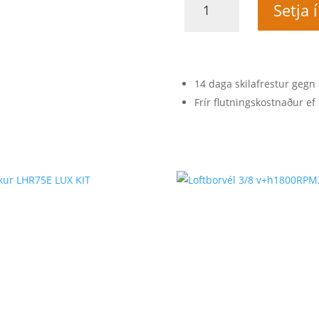
Setja 
svartur
27mm
quantity
14 daga skilafrestur gegn 
Frír flutningskostnaður ef 