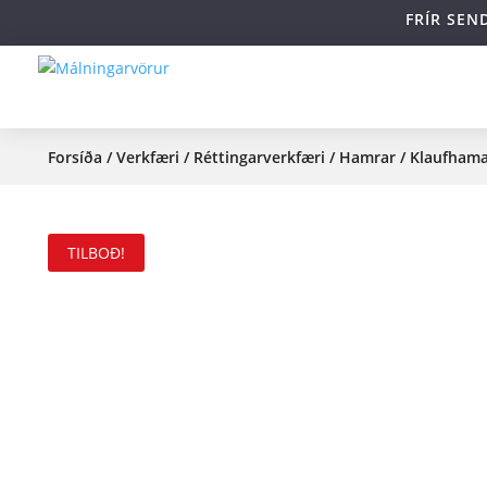
FRÍR SEN
Forsíða
/
Verkfæri
/
Réttingarverkfæri
/
Hamrar
/ Klaufham
TILBOÐ!