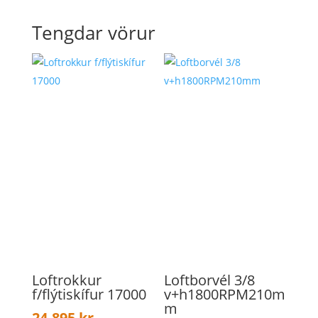
Tengdar vörur
Loftrokkur
Loftborvél 3/8
f/flýtiskífur 17000
v+h1800RPM210m
m
24.895
kr.