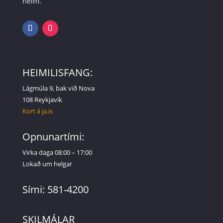
heim.
HEIMILISFANG:
Lágmúla 9, bak við Nova
108 Reykjavík
Kort á ja.is
Opnunartími:
Virka daga 08:00 – 17:00
Lokað um helgar
Sími: 581-4200
SKILMÁLAR