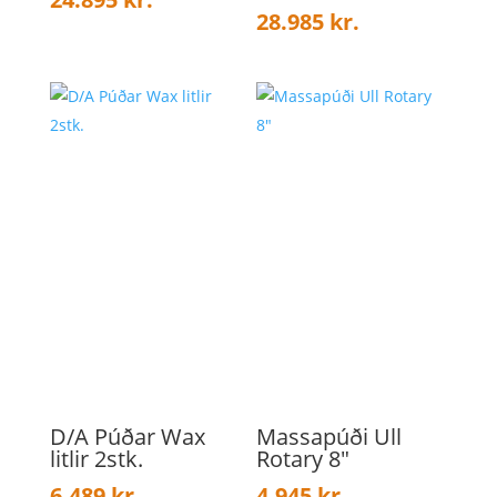
28.985
kr.
D/A Púðar Wax
Massapúði Ull
litlir 2stk.
Rotary 8″
6.489
kr.
4.945
kr.