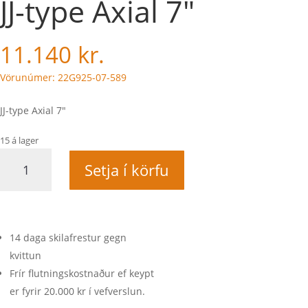
JJ-type Axial 7″
11.140
kr.
Vörunúmer: 22G925-07-589
JJ-type Axial 7"
15 á lager
JJ-
Setja í körfu
type
Axial
7"
quantity
14 daga skilafrestur gegn
kvittun
Frír flutningskostnaður ef keypt
er fyrir 20.000 kr í vefverslun.