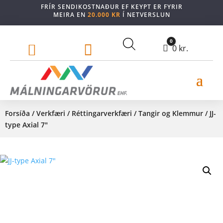
FRÍR SENDIKOSTNAÐUR EF KEYPT ER FYRIR
MEIRA EN
20.000 KR
Í NETVERSLUN
0


Cart
0
kr.
Forsíða
/
Verkfæri
/
Réttingarverkfæri
/
Tangir og Klemmur
/ JJ-
type Axial 7″