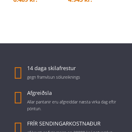

14 daga skilafrestur
gegn framvísun sölureiknings

Afgreiðsla
Allar pantanir eru afgreiddar næsta virka dag eftir
pöntun.

FRÍR SENDINGARKOSTNAÐUR