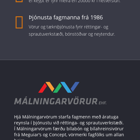
ef keypt er fyrir meira en 20000 kr í netverslun.

Þjónusta fagmanna frá 1986
Vörur og tækniþjónusta fyrir réttingar- og
sprautuverkstæði, bónstöðvar og neytendur.
Hjá Málningarvörum starfa fagmenn með áratuga
reynsla í þjónustu við réttinga- og sprautuverkstæði.
Í Málningarvörum færðu bílabón og bílahreinsivörur
frá Meguiar’s og Concept, vörmerki fagfólks um allan