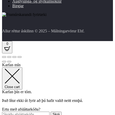
Auglýsinga- og styrkumsóknir
Birgjar
Allur réttur áskilinn © 2025 – Málningarvörur Ehf.
0
Karfan mín
Close cart
Karfan þín er tóm.
Það lítur ekki út fyrir að þú hafir valið neitt ennþá.
Ertu með afsláttarkóða?
Skrá