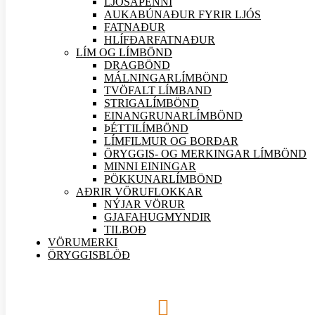
LJÓSAPENNI
AUKABÚNAÐUR FYRIR LJÓS
FATNAÐUR
HLÍFÐARFATNAÐUR
LÍM OG LÍMBÖND
DRAGBÖND
MÁLNINGARLÍMBÖND
TVÖFALT LÍMBAND
STRIGALÍMBÖND
EINANGRUNARLÍMBÖND
ÞÉTTILÍMBÖND
LÍMFILMUR OG BORÐAR
ÖRYGGIS- OG MERKINGAR LÍMBÖND
MINNI EININGAR
PÖKKUNARLÍMBÖND
AÐRIR VÖRU
FLOKKAR
NÝJAR
VÖRUR
GJAFAHUGMYNDIR
TILBOÐ
VÖRUMERKI
ÖRYGGISBLÖÐ
