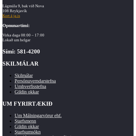
Lágmúla 9, bak við Nova
108 Reykjavík
Kort á ja.is
Opnunartími:
Virka daga 08:00 – 17:00
Lokað um helgar
Sími: 581-4200
SKILMÁLAR
Skilmálar
Persónuverndarstefna
Umhverfisstefna
Gildin okkar
UM FYRIRTÆKIÐ
Um Málningarvörur ehf.
Starfsmenn
Gildin okkar
Starfsumsókn