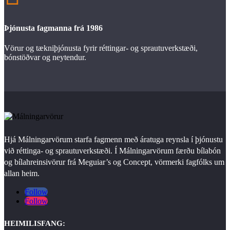
Þjónusta fagmanna frá 1986
Vörur og tækniþjónusta fyrir réttingar- og sprautuverkstæði,
bónstöðvar og neytendur.
Hjá Málningarvörum starfa fagmenn með áratuga reynsla í þjónustu
við réttinga- og sprautuverkstæði. Í Málningarvörum færðu bílabón
og bílahreinsivörur frá Meguiar’s og Concept, vörmerki fagfólks um
allan heim.
Follow
Follow
HEIMILISFANG: