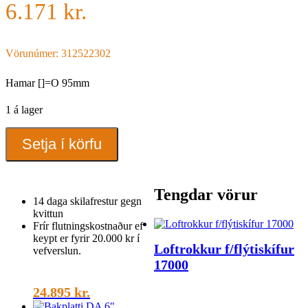
6.171
kr.
Vörunúmer: 312522302
Hamar []=O 95mm
1 á lager
Hamar
Setja í körfu
[]=O
95mm
quantity
Tengdar vörur
14 daga skilafrestur gegn
kvittun
Frír flutningskostnaður ef
keypt er fyrir 20.000 kr í
Loftrokkur f/flýtiskífur
vefverslun.
17000
24.895
kr.