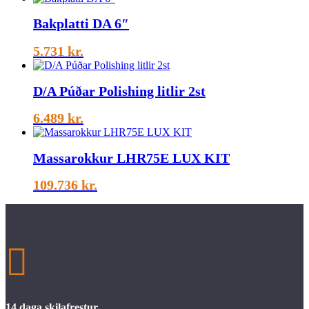
Bakplatti DA 6″
5.731
kr.
D/A Púðar Polishing litlir 2st
6.489
kr.
Massarokkur LHR75E LUX KIT
109.736
kr.

14 daga skilafrestur