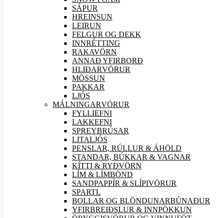
SÁPUR
HREINSUN
LEIRUN
FELGUR OG DEKK
INNRÉTTING
RAKAVÖRN
ANNAÐ YFIRBORÐ
HLIÐAR
VÖRUR
MÖSSUN
PAKKAR
LJÓS
MÁLNINGAR
VÖRUR
FYLLIEFNI
LAKKEFNI
SPREYBRÚSAR
LITALJÓS
PENSLAR, RÚLLUR & ÁHÖLD
STANDAR, BÚKKAR & VAGNAR
KÍTTI & RYÐVÖRN
LÍM & LÍMBÖND
SANDPAPPÍR & SLÍPI
VÖRUR
SPARTL
BOLLAR OG BLÖNDUNARBÚNAÐUR
YFIRBREIÐSLUR & INNPÖKKUN