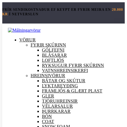
FRÍR SENDIKOSTNAÐUR EF KEYPT ER FYRIR MEIRA EN
20.000
KR
Í NETVERSLUN
VÖRUR
FYRIR SKÚRINN
GÓLFEFNI
BLÁSARAR
LOFTLJÓS
RYKSUGUR FYRIR SKÚRINN
VATNSHREINSIKERFI
HREINSI
VÖRUR
BÁTAR OG SKÚTUR
LYKTAREYÐING
FRAMLJÓS & GLÆRT PLAST
GLER
TJÖRUHREINSIR
VÉLARSALUR
ÞURRKARAR
BÓN
COAT
SNOW FOAM