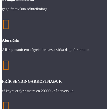
gegn framvísun sölureiknings

Afgreiðsla
Allar pantanir eru afgreiddar næsta virka dag eftir pöntun.

FRÍR SENDINGARKOSTNAÐUR
ef keypt er fyrir meira en 20000 kr í netverslun.
