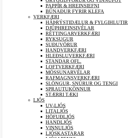
ÖRYGGIS
VÖRUR OG VINNUFÖT
PAPPÍR & HREINSIEFNI
BÚNAÐUR FYRIR KLEFA
VERK
FÆRI
HÁÞRÝSTIDÆLUR & FYLGIHLUTIR
DJÚPHREINSIVÉLAR
RÉTTINGARVERK
FÆRI
RYKSUGUR
SUÐU
VÖRUR
HANDVERK
FÆRI
HLEÐSLUVERK
FÆRI
STANDAR OFL.
LOFTVERK
FÆRI
MÖSSUNARVÉLAR
RAFMAGNSVERK
FÆRI
SLÖNGUR, SNÚRUR OG TENGI
SPRAUTUKÖNNUR
STÆRRI TÆKI
LJÓS
UV-LJÓS
LITALJÓS
HÖFUÐLJÓS
HANDLJÓS
VINNULJÓS
LJÓSKASTARAR