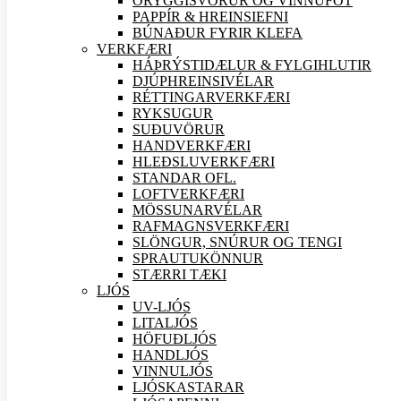
ÖRYGGIS
VÖRUR OG VINNUFÖT
PAPPÍR & HREINSIEFNI
BÚNAÐUR FYRIR KLEFA
VERK
FÆRI
HÁÞRÝSTIDÆLUR & FYLGIHLUTIR
DJÚPHREINSIVÉLAR
RÉTTINGARVERK
FÆRI
RYKSUGUR
SUÐU
VÖRUR
HANDVERK
FÆRI
HLEÐSLUVERK
FÆRI
STANDAR OFL.
LOFTVERK
FÆRI
MÖSSUNARVÉLAR
RAFMAGNSVERK
FÆRI
SLÖNGUR, SNÚRUR OG TENGI
SPRAUTUKÖNNUR
STÆRRI TÆKI
LJÓS
UV-LJÓS
LITALJÓS
HÖFUÐLJÓS
HANDLJÓS
VINNULJÓS
LJÓSKASTARAR