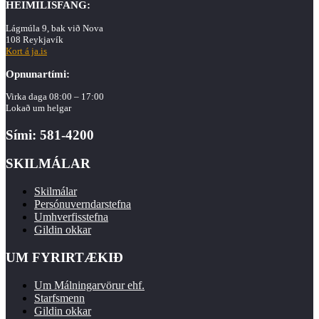
HEIMILISFANG:
Lágmúla 9, bak við Nova
108 Reykjavík
Kort á ja.is
Opnunartími:
Virka daga 08:00 – 17:00
Lokað um helgar
Sími: 581-4200
SKILMÁLAR
Skilmálar
Persónuverndarstefna
Umhverfisstefna
Gildin okkar
UM FYRIRTÆKIÐ
Um Málningarvörur ehf.
Starfsmenn
Gildin okkar