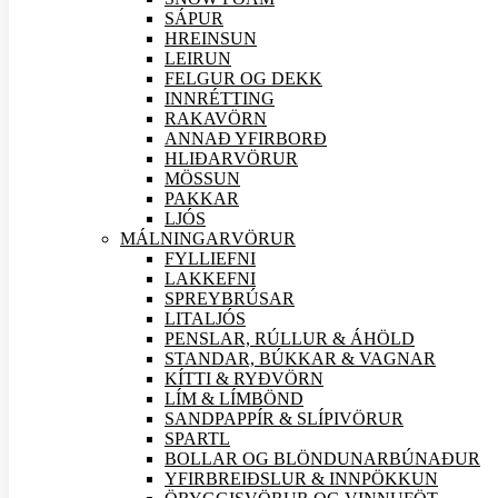
SÁPUR
HREINSUN
LEIRUN
FELGUR OG DEKK
INNRÉTTING
RAKAVÖRN
ANNAÐ YFIRBORÐ
HLIÐAR
VÖRUR
MÖSSUN
PAKKAR
LJÓS
MÁLNINGAR
VÖRUR
FYLLIEFNI
LAKKEFNI
SPREYBRÚSAR
LITALJÓS
PENSLAR, RÚLLUR & ÁHÖLD
STANDAR, BÚKKAR & VAGNAR
KÍTTI & RYÐVÖRN
LÍM & LÍMBÖND
SANDPAPPÍR & SLÍPI
VÖRUR
SPARTL
BOLLAR OG BLÖNDUNARBÚNAÐUR
YFIRBREIÐSLUR & INNPÖKKUN