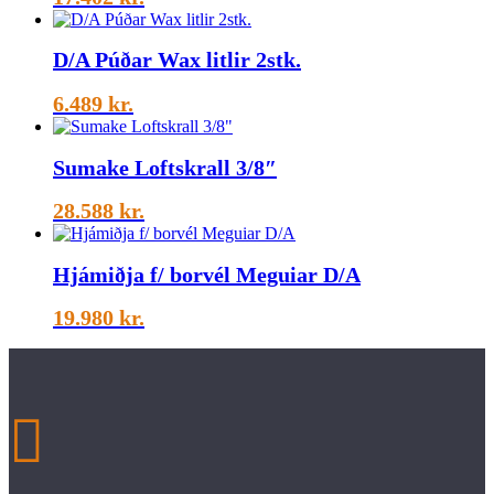
D/A Púðar Wax litlir 2stk.
6.489
kr.
Sumake Loftskrall 3/8″
28.588
kr.
Hjámiðja f/ borvél Meguiar D/A
19.980
kr.
