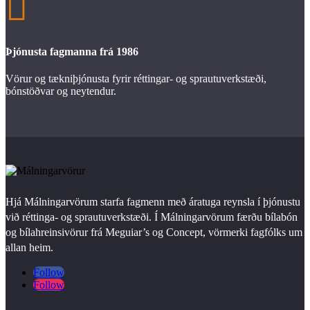

Þjónusta fagmanna frá 1986
Vörur og tækniþjónusta fyrir réttingar- og sprautuverkstæði,
bónstöðvar og neytendur.
Hjá Málningarvörum starfa fagmenn með áratuga reynsla í þjónustu
við réttinga- og sprautuverkstæði. Í Málningarvörum færðu bílabón
og bílahreinsivörur frá Meguiar’s og Concept, vörmerki fagfólks um
allan heim.
Follow
Follow