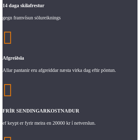
14 daga skilafrestur
gegn framvísun sölureiknings

Afgreiðsla
Allar pantanir eru afgreiddar næsta virka dag eftir pöntun.

FRÍR SENDINGARKOSTNAÐUR
ef keypt er fyrir meira en 20000 kr í netverslun.