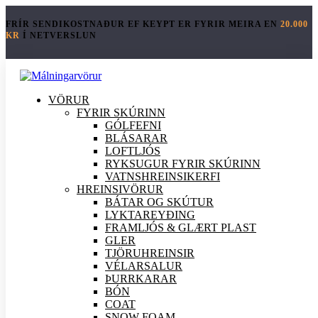
FRÍR SENDIKOSTNAÐUR EF KEYPT ER FYRIR MEIRA EN
20.000
KR
Í NETVERSLUN
VÖRUR
FYRIR SKÚRINN
GÓLFEFNI
BLÁSARAR
LOFTLJÓS
RYKSUGUR FYRIR SKÚRINN
VATNSHREINSIKERFI
HREINSI
VÖRUR
BÁTAR OG SKÚTUR
LYKTAREYÐING
FRAMLJÓS & GLÆRT PLAST
GLER
TJÖRUHREINSIR
VÉLARSALUR
ÞURRKARAR
BÓN
COAT
SNOW FOAM