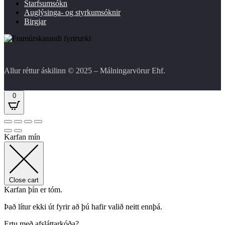
Starfsumsókn
Auglýsinga- og styrkumsóknir
Birgjar
Allur réttur áskilinn © 2025 – Málningarvörur Ehf.
0
Karfan mín
Close cart
Karfan þín er tóm.
Það lítur ekki út fyrir að þú hafir valið neitt ennþá.
Ertu með afsláttarkóða?