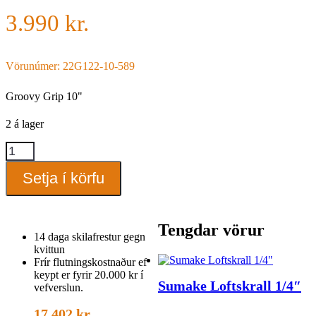
3.990
kr.
Vörunúmer: 22G122-10-589
Groovy Grip 10"
2 á lager
Groovy
Grip
10"
Setja í körfu
quantity
Tengdar vörur
14 daga skilafrestur gegn
kvittun
Frír flutningskostnaður ef
keypt er fyrir 20.000 kr í
Sumake Loftskrall 1/4″
vefverslun.
17.402
kr.