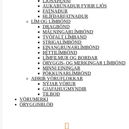
LJÓSAPENNI
AUKABÚNAÐUR FYRIR LJÓS
FATNAÐUR
HLÍFÐARFATNAÐUR
LÍM OG LÍMBÖND
DRAGBÖND
MÁLNINGARLÍMBÖND
TVÖFALT LÍMBAND
STRIGALÍMBÖND
EINANGRUNARLÍMBÖND
ÞÉTTILÍMBÖND
LÍMFILMUR OG BORÐAR
ÖRYGGIS- OG MERKINGAR LÍMBÖND
MINNI EININGAR
PÖKKUNARLÍMBÖND
AÐRIR VÖRU
FLOKKAR
NÝJAR
VÖRUR
GJAFAHUGMYNDIR
TILBOÐ
VÖRUMERKI
ÖRYGGISBLÖÐ
