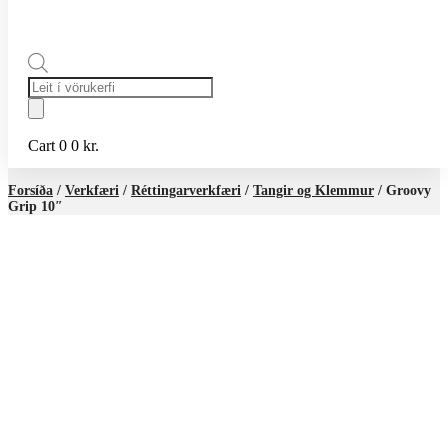
Products
search
Cart
0
0
kr.
Forsíða
/
Verkfæri
/
Réttingarverkfæri
/
Tangir og Klemmur
/ Groovy
Grip 10″