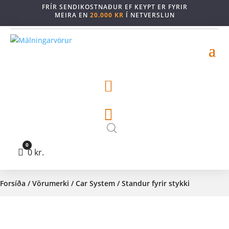
FRÍR SENDIKOSTNAÐUR EF KEYPT ER FYRIR
MEIRA EN
20.000 KR
Í NETVERSLUN


0
Cart
0
kr.
Forsíða
/
Vörumerki
/
Car System
/ Standur fyrir stykki