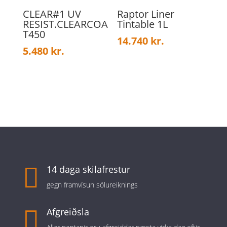
CLEAR#1 UV
Raptor Liner
RESIST.CLEARCOA
Tintable 1L
T450
14.740
kr.
5.480
kr.

14 daga skilafrestur
gegn framvísun sölureiknings

Afgreiðsla