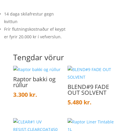
14 daga skilafrestur gegn
kvittun
Frír flutningskostnaður ef keypt
er fyrir 20.000 kr í vefverslun.
Tengdar vörur
Raptor bakki og
rúllur
BLEND#9 FADE
OUT SOLVENT
3.300
kr.
5.480
kr.