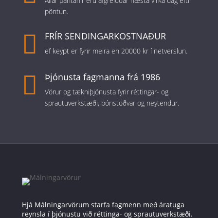
Allar pantanir eru afgreiddar næsta virka dag eftir
pöntun.

FRÍR SENDINGARKOSTNAÐUR
ef keypt er fyrir meira en 20000 kr í netverslun.

Þjónusta fagmanna frá 1986
Vörur og tækniþjónusta fyrir réttingar- og
sprautuverkstæði, bónstöðvar og neytendur.
Hjá Málningarvörum starfa fagmenn með áratuga
reynsla í þjónustu við réttinga- og sprautuverkstæði.