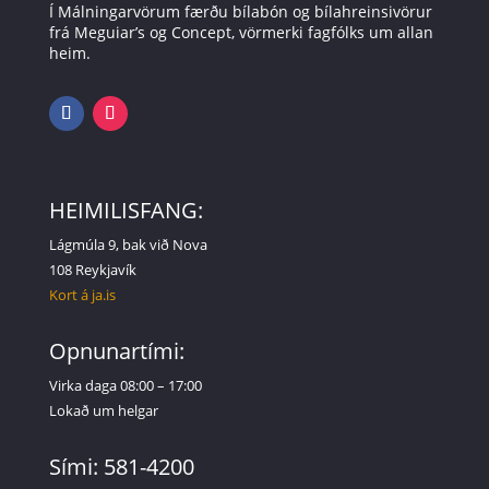
Í Málningarvörum færðu bílabón og bílahreinsivörur
frá Meguiar’s og Concept, vörmerki fagfólks um allan
heim.
HEIMILISFANG:
Lágmúla 9, bak við Nova
108 Reykjavík
Kort á ja.is
Opnunartími:
Virka daga 08:00 – 17:00
Lokað um helgar
Sími: 581-4200