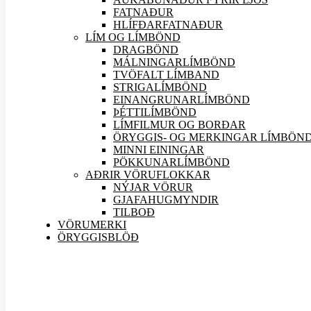
FATNAÐUR
HLÍFÐARFATNAÐUR
LÍM OG LÍMBÖND
DRAGBÖND
MÁLNINGARLÍMBÖND
TVÖFALT LÍMBAND
STRIGALÍMBÖND
EINANGRUNARLÍMBÖND
ÞÉTTILÍMBÖND
LÍMFILMUR OG BORÐAR
ÖRYGGIS- OG MERKINGAR LÍMBÖN
MINNI EININGAR
PÖKKUNARLÍMBÖND
AÐRIR VÖRU
FLOKKAR
NÝJAR
VÖRUR
GJAFAHUGMYNDIR
TILBOÐ
VÖRUMERKI
ÖRYGGISBLÖÐ