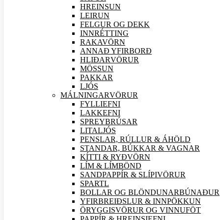
HREINSUN
LEIRUN
FELGUR OG DEKK
INNRÉTTING
RAKAVÖRN
ANNAÐ YFIRBORÐ
HLIÐAR
VÖRUR
MÖSSUN
PAKKAR
LJÓS
MÁLNINGAR
VÖRUR
FYLLIEFNI
LAKKEFNI
SPREYBRÚSAR
LITALJÓS
PENSLAR, RÚLLUR & ÁHÖLD
STANDAR, BÚKKAR & VAGNAR
KÍTTI & RYÐVÖRN
LÍM & LÍMBÖND
SANDPAPPÍR & SLÍPI
VÖRUR
SPARTL
BOLLAR OG BLÖNDUNARBÚNAÐUR
YFIRBREIÐSLUR & INNPÖKKUN
ÖRYGGIS
VÖRUR OG VINNUFÖT
PAPPÍR & HREINSIEFNI