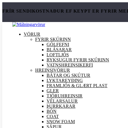
FRÍR SENDIKOSTNAÐUR EF KEYPT ER FYRIR ME
VÖRUR
FYRIR SKÚRINN
GÓLFEFNI
BLÁSARAR
LOFTLJÓS
RYKSUGUR FYRIR SKÚRINN
VATNSHREINSIKERFI
HREINSI
VÖRUR
BÁTAR OG SKÚTUR
LYKTAREYÐING
FRAMLJÓS & GLÆRT PLAST
GLER
TJÖRUHREINSIR
VÉLARSALUR
ÞURRKARAR
BÓN
COAT
SNOW FOAM
SÁPUR