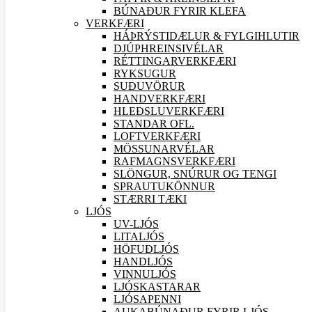
BÚNAÐUR FYRIR KLEFA
VERK
FÆRI
HÁÞRÝSTIDÆLUR & FYLGIHLUTIR
DJÚPHREINSIVÉLAR
RÉTTINGARVERK
FÆRI
RYKSUGUR
SUÐU
VÖRUR
HANDVERK
FÆRI
HLEÐSLUVERK
FÆRI
STANDAR OFL.
LOFTVERK
FÆRI
MÖSSUNARVÉLAR
RAFMAGNSVERK
FÆRI
SLÖNGUR, SNÚRUR OG TENGI
SPRAUTUKÖNNUR
STÆRRI TÆKI
LJÓS
UV-LJÓS
LITALJÓS
HÖFUÐLJÓS
HANDLJÓS
VINNULJÓS
LJÓSKASTARAR
LJÓSAPENNI
AUKABÚNAÐUR FYRIR LJÓS