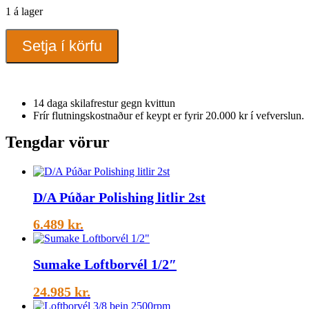
1 á lager
Fine
Setja í körfu
tip
electrode
to
wiggly
w
14 daga skilafrestur gegn kvittun
quantity
Frír flutningskostnaður ef keypt er fyrir 20.000 kr í vefverslun.
Tengdar vörur
D/A Púðar Polishing litlir 2st
6.489
kr.
Sumake Loftborvél 1/2″
24.985
kr.