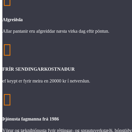

Afgreiðsla
Allar pantanir eru afgreiddar næsta virka dag eftir pöntun.

FRÍR SENDINGARKOSTNAÐUR
ef keypt er fyrir meira en 20000 kr í netverslun.

Þjónusta fagmanna frá 1986
Vörur og tækniþjónusta fyrir réttingar- og sprautuverkstæði, bónstöðv