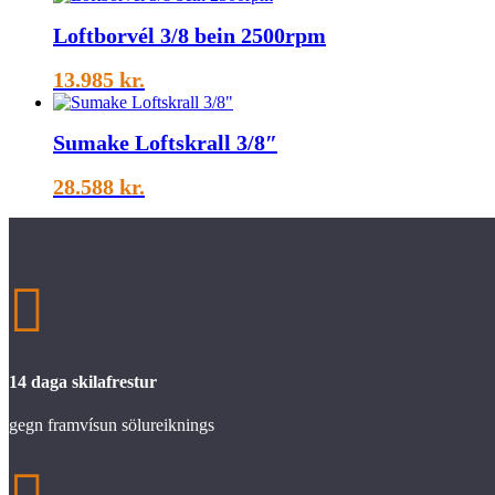
Loftborvél 3/8 bein 2500rpm
13.985
kr.
Sumake Loftskrall 3/8″
28.588
kr.

14 daga skilafrestur
gegn framvísun sölureiknings