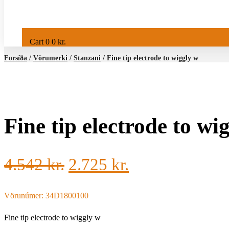
Cart
0
0
kr.
Forsíða
/
Vörumerki
/
Stanzani
/ Fine tip electrode to wiggly w
Fine tip electrode to wi
4.542
kr.
2.725
kr.
Vörunúmer: 34D1800100
Fine tip electrode to wiggly w