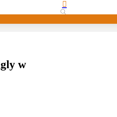

ggly w