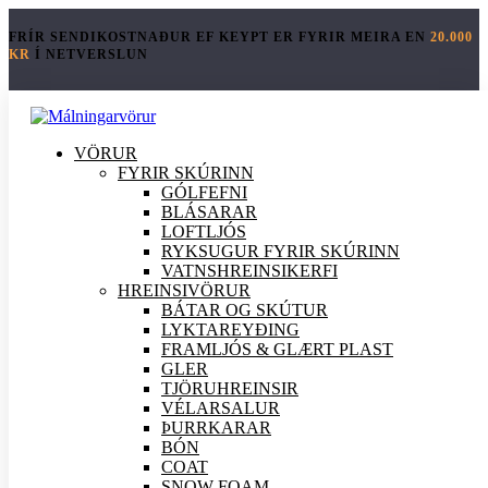
FRÍR SENDIKOSTNAÐUR EF KEYPT ER FYRIR MEIRA EN
20.000
KR
Í NETVERSLUN
VÖRUR
FYRIR SKÚRINN
GÓLFEFNI
BLÁSARAR
LOFTLJÓS
RYKSUGUR FYRIR SKÚRINN
VATNSHREINSIKERFI
HREINSI
VÖRUR
BÁTAR OG SKÚTUR
LYKTAREYÐING
FRAMLJÓS & GLÆRT PLAST
GLER
TJÖRUHREINSIR
VÉLARSALUR
ÞURRKARAR
BÓN
COAT
SNOW FOAM