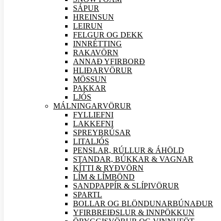
SÁPUR
HREINSUN
LEIRUN
FELGUR OG DEKK
INNRÉTTING
RAKAVÖRN
ANNAÐ YFIRBORÐ
HLIÐAR
VÖRUR
MÖSSUN
PAKKAR
LJÓS
MÁLNINGAR
VÖRUR
FYLLIEFNI
LAKKEFNI
SPREYBRÚSAR
LITALJÓS
PENSLAR, RÚLLUR & ÁHÖLD
STANDAR, BÚKKAR & VAGNAR
KÍTTI & RYÐVÖRN
LÍM & LÍMBÖND
SANDPAPPÍR & SLÍPI
VÖRUR
SPARTL
BOLLAR OG BLÖNDUNARBÚNAÐUR
YFIRBREIÐSLUR & INNPÖKKUN