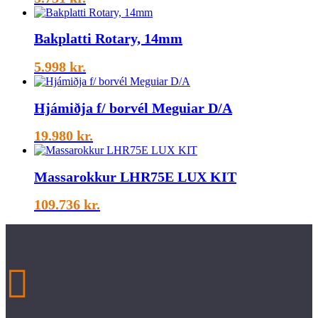
Bakplatti Rotary, 14mm
5.998
kr.
Hjámiðja f/ borvél Meguiar D/A
19.980
kr.
Massarokkur LHR75E LUX KIT
109.736
kr.
