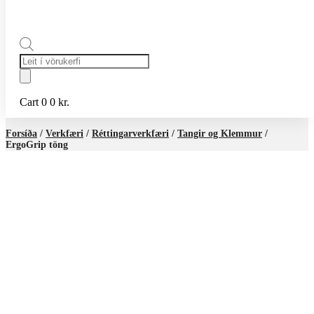
Products
search
Cart
0
0
kr.
Forsíða
/
Verkfæri
/
Réttingarverkfæri
/
Tangir og Klemmur
/
ErgoGrip töng