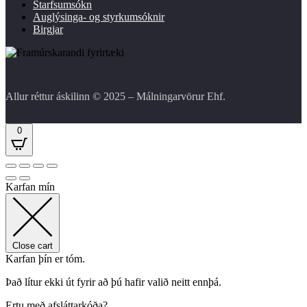
Starfsumsókn
Auglýsinga- og styrkumsóknir
Birgjar
Allur réttur áskilinn © 2025 – Málningarvörur Ehf.
0
Karfan mín
Close cart
Karfan þín er tóm.
Það lítur ekki út fyrir að þú hafir valið neitt ennþá.
Ertu með afsláttarkóða?