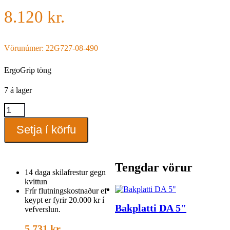
8.120
kr.
Vörunúmer: 22G727-08-490
ErgoGrip töng
7 á lager
ErgoGrip
töng
quantity
Setja í körfu
Tengdar vörur
14 daga skilafrestur gegn
kvittun
Frír flutningskostnaður ef
keypt er fyrir 20.000 kr í
Bakplatti DA 5″
vefverslun.
5.731
kr.