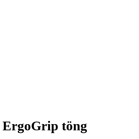
ErgoGrip töng