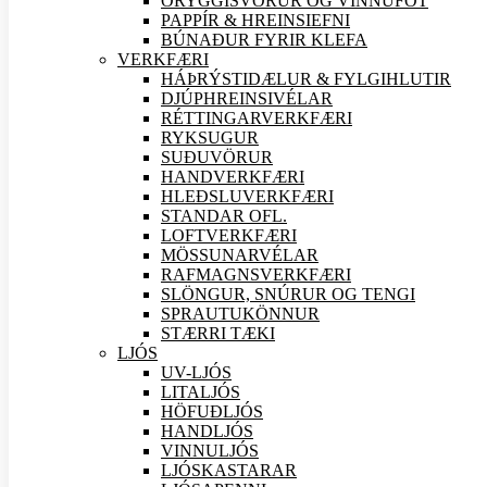
ÖRYGGIS
VÖRUR OG VINNUFÖT
PAPPÍR & HREINSIEFNI
BÚNAÐUR FYRIR KLEFA
VERK
FÆRI
HÁÞRÝSTIDÆLUR & FYLGIHLUTIR
DJÚPHREINSIVÉLAR
RÉTTINGARVERK
FÆRI
RYKSUGUR
SUÐU
VÖRUR
HANDVERK
FÆRI
HLEÐSLUVERK
FÆRI
STANDAR OFL.
LOFTVERK
FÆRI
MÖSSUNARVÉLAR
RAFMAGNSVERK
FÆRI
SLÖNGUR, SNÚRUR OG TENGI
SPRAUTUKÖNNUR
STÆRRI TÆKI
LJÓS
UV-LJÓS
LITALJÓS
HÖFUÐLJÓS
HANDLJÓS
VINNULJÓS
LJÓSKASTARAR