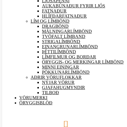
LJÓSAPENNI
AUKABÚNAÐUR FYRIR LJÓS
FATNAÐUR
HLÍFÐARFATNAÐUR
LÍM OG LÍMBÖND
DRAGBÖND
MÁLNINGARLÍMBÖND
TVÖFALT LÍMBAND
STRIGALÍMBÖND
EINANGRUNARLÍMBÖND
ÞÉTTILÍMBÖND
LÍMFILMUR OG BORÐAR
ÖRYGGIS- OG MERKINGAR LÍMBÖND
MINNI EININGAR
PÖKKUNARLÍMBÖND
AÐRIR VÖRU
FLOKKAR
NÝJAR
VÖRUR
GJAFAHUGMYNDIR
TILBOÐ
VÖRUMERKI
ÖRYGGISBLÖÐ
