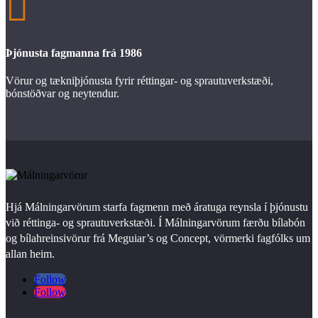

Þjónusta fagmanna frá 1986
Vörur og tækniþjónusta fyrir réttingar- og sprautuverkstæði,
bónstöðvar og neytendur.
Hjá Málningarvörum starfa fagmenn með áratuga reynsla í þjónustu
við réttinga- og sprautuverkstæði. Í Málningarvörum færðu bílabón
og bílahreinsivörur frá Meguiar’s og Concept, vörmerki fagfólks um
allan heim.
Follow
Follow