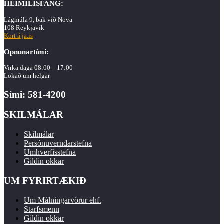
HEIMILISFANG:
Lágmúla 9, bak við Nova
108 Reykjavík
Kort á ja.is
Opnunartími:
Virka daga 08:00 – 17:00
Lokað um helgar
Sími: 581-4200
SKILMÁLAR
Skilmálar
Persónuverndarstefna
Umhverfisstefna
Gildin okkar
UM FYRIRTÆKIÐ
Um Málningarvörur ehf.
Starfsmenn
Gildin okkar