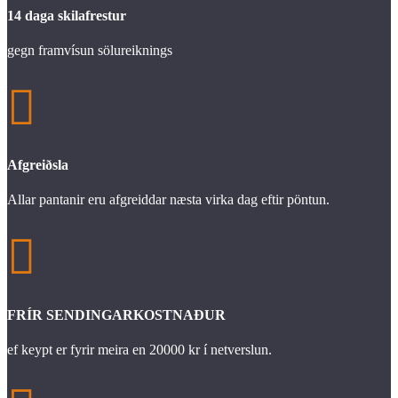
14 daga skilafrestur
gegn framvísun sölureiknings

Afgreiðsla
Allar pantanir eru afgreiddar næsta virka dag eftir pöntun.

FRÍR SENDINGARKOSTNAÐUR
ef keypt er fyrir meira en 20000 kr í netverslun.