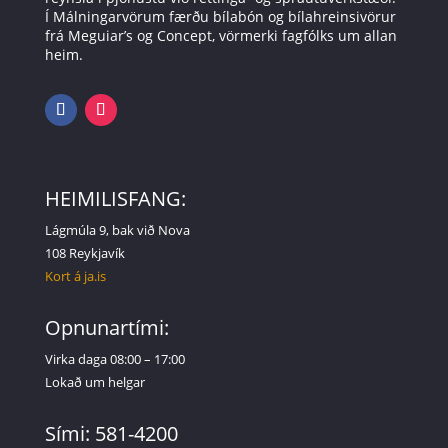
Í Málningarvörum færðu bílabón og bílahreinsivörur
frá Meguiar’s og Concept, vörmerki fagfólks um allan
heim.
HEIMILISFANG:
Lágmúla 9, bak við Nova
108 Reykjavík
Kort á ja.is
Opnunartími:
Virka daga 08:00 – 17:00
Lokað um helgar
Sími: 581-4200