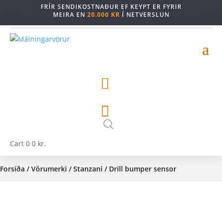
FRÍR SENDIKOSTNAÐUR EF KEYPT ER FYRIR
MEIRA EN
20.000 KR
Í NETVERSLUN


Cart
0
0
kr.
Forsíða
/
Vörumerki
/
Stanzani
/ Drill bumper sensor