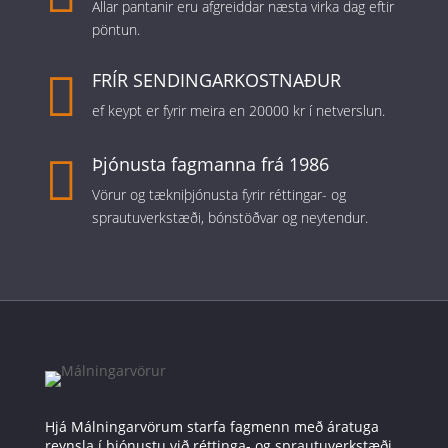
Allar pantanir eru afgreiddar næsta virka dag eftir
pöntun.

FRÍR SENDINGARKOSTNAÐUR
ef keypt er fyrir meira en 20000 kr í netverslun.

Þjónusta fagmanna frá 1986
Vörur og tækniþjónusta fyrir réttingar- og
sprautuverkstæði, bónstöðvar og neytendur.
Hjá Málningarvörum starfa fagmenn með áratuga
reynsla í þjónustu við réttinga- og sprautuverkstæði.