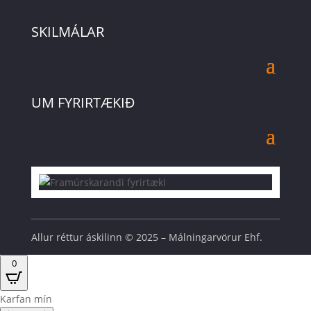
SKILMÁLAR
UM FYRIRTÆKIÐ
Allur réttur áskilinn © 2025 – Málningarvörur Ehf.
0
Karfan mín