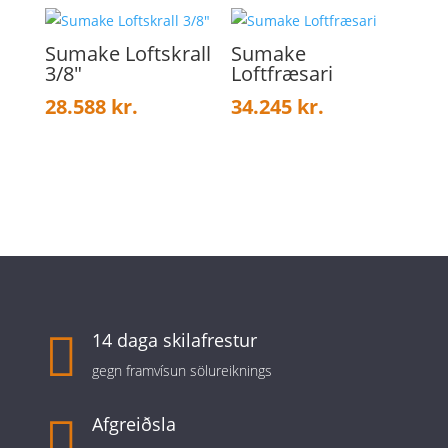
Sumake Loftskrall
Sumake
3/8″
Loftfræsari
28.588
kr.
34.245
kr.

14 daga skilafrestur
gegn framvísun sölureiknings

Afgreiðsla