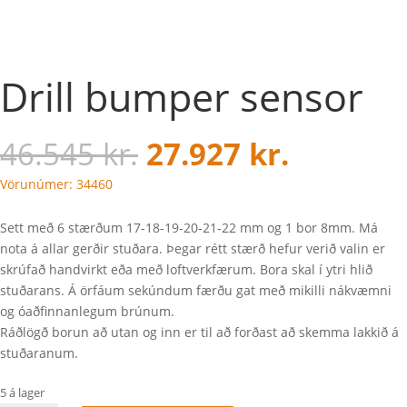
Drill bumper sensor
46.545
kr.
27.927
kr.
Vörunúmer: 34460
Sett með 6 stærðum 17-18-19-20-21-22 mm og 1 bor 8mm. Má
nota á allar gerðir stuðara. Þegar rétt stærð hefur verið valin er
skrúfað handvirkt eða með loftverkfærum. Bora skal í ytri hlið
stuðarans. Á örfáum sekúndum færðu gat með mikilli nákvæmni
og óaðfinnanlegum brúnum.
Ráðlögð borun að utan og inn er til að forðast að skemma lakkið á
stuðaranum.
5 á lager