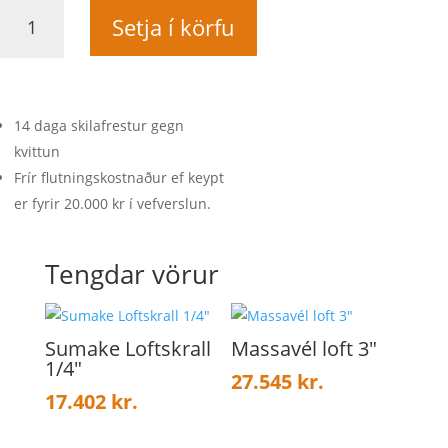
Drill
Setja í körfu
bumper
sensor
quantity
14 daga skilafrestur gegn
kvittun
Frír flutningskostnaður ef keypt
er fyrir 20.000 kr í vefverslun.
Tengdar vörur
Sumake Loftskrall
Massavél loft 3″
1/4″
27.545
kr.
17.402
kr.