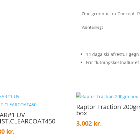
Zinc grunnur frá Concept. 
Væntanlegt
14 daga skilafrestur gegn
Frír flutningskostnaður ef 
Raptor Traction 200g
box
AR#1 UV
IST.CLEARCOAT450
3.002
kr.
80
kr.