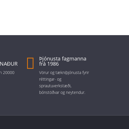

Þjónusta fagmanna
TNAÐUR
frá 1986
 en 20000
Vörur og tækniþjónusta fyrir
réttingar- og
sprautuverkstæði,
bónstöðvar og neytendur.