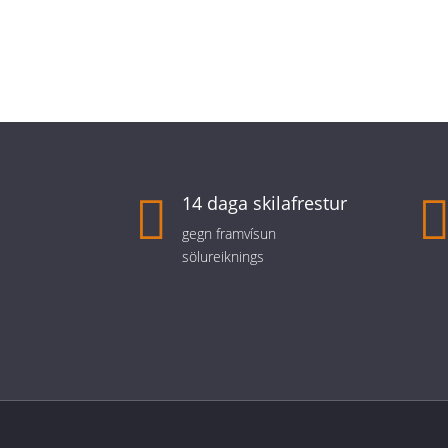

14 daga skilafrestur
gegn framvísun
sölureiknings