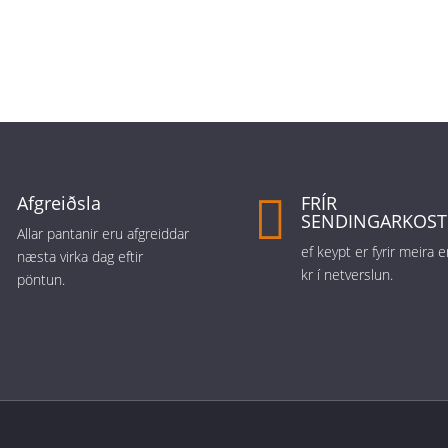

Afgreiðsla

FRÍR
SENDINGARKOS
Allar pantanir eru afgreiddar
ef keypt er fyrir meira
næsta virka dag eftir
kr í netverslun.
pöntun.