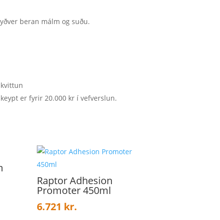
Ryðver beran málm og suðu.
 kvittun
keypt er fyrir 20.000 kr í vefverslun.
m
Raptor Adhesion
Promoter 450ml
6.721
kr.