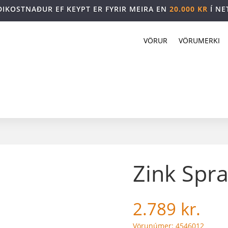
DIKOSTNAÐUR EF KEYPT ER FYRIR MEIRA EN
20.000 KR
Í NE
VÖRUR
VÖRUMERKI
Zink Spr
2.789
kr.
Vörunúmer: 4546012