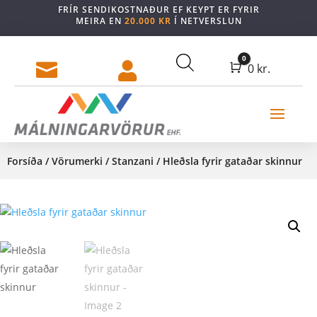
FRÍR SENDIKOSTNAÐUR EF KEYPT ER FYRIR
MEIRA EN
20.000 KR
Í NETVERSLUN
0


Cart
0
kr.
Forsíða
/
Vörumerki
/
Stanzani
/ Hleðsla fyrir gataðar skinnur