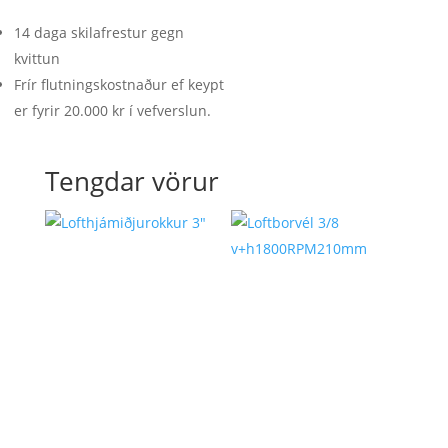
quantity
14 daga skilafrestur gegn
kvittun
Frír flutningskostnaður ef keypt
er fyrir 20.000 kr í vefverslun.
Tengdar vörur