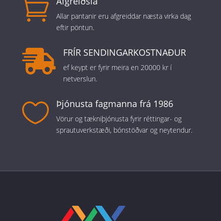
Afgreiðsla

Allar pantanir eru afgreiddar næsta virka dag
eftir pöntun.
FRÍR SENDINGARKOSTNAÐUR

ef keypt er fyrir meira en 20000 kr í
netverslun.
Þjónusta fagmanna frá 1986

Vörur og tækniþjónusta fyrir réttingar- og
sprautuverkstæði, bónstöðvar og neytendur.