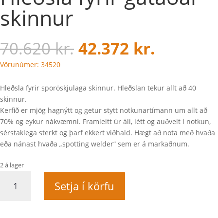
skinnur
70.620
kr.
42.372
kr.
Vörunúmer: 34520
Hleðsla fyrir sporöskjulaga skinnur. Hleðslan tekur allt að 40
skinnur.
Kerfið er mjög hagnýtt og getur stytt notkunartímann um allt að
70% og eykur nákvæmni. Framleitt úr áli, létt og auðvelt í notkun,
sérstaklega sterkt og þarf ekkert viðhald. Hægt að nota með hvaða
eða nánast hvaða „spotting welder“ sem er á markaðnum.
2 á lager
Hleðsla
Setja í körfu
fyrir
gataðar
skinnur