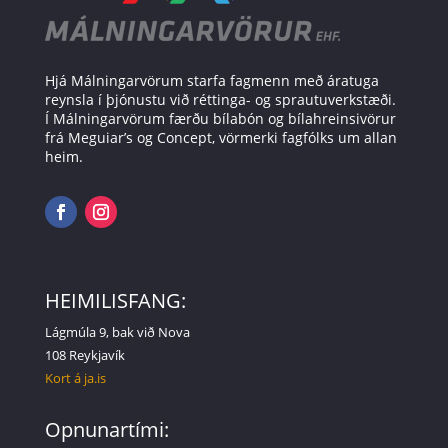
Hjá Málningarvörum starfa fagmenn með áratuga
reynsla í þjónustu við réttinga- og sprautuverkstæði.
Í Málningarvörum færðu bílabón og bílahreinsivörur
frá Meguiar’s og Concept, vörmerki fagfólks um allan
heim.
HEIMILISFANG:
Lágmúla 9, bak við Nova
108 Reykjavík
Kort á ja.is
Opnunartími: