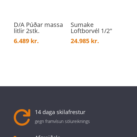
D/A Púðar massa
Sumake
litlir 2stk.
Loftborvél 1/2″
6.489
kr.
24.985
kr.
14 daga skilafrestur

gegn framvísun sölureiknings