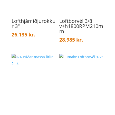
Lofthjámiðjurokku
Loftborvél 3/8
r 3″
v+h1800RPM210m
m
26.135
kr.
28.985
kr.