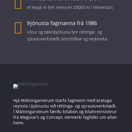

ef keypt er fyrir meira en 20000 kr í netverslun.

Þjónusta fagmanna frá 1986
Vörur og tækniþjónusta fyrir réttingar- og
sprautuverkstæði, bónstöðvar og neytendur.
Hjá Málningarvörum starfa fagmenn með áratuga
reynsla í þjónustu við réttinga- og sprautuverkstæði.
Í Málningarvörum færðu bílabón og bílahreinsivörur
frá Meguiar’s og Concept, vörmerki fagfólks um allan
heim.