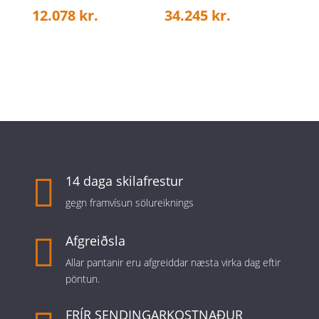
12.078
kr.
34.245
kr.

14 daga skilafrestur
gegn framvísun sölureiknings

Afgreiðsla
Allar pantanir eru afgreiddar næsta virka dag eftir
pöntun.
FRÍR SENDINGARKOSTNAÐUR