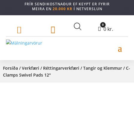
FRÍR SENDIKOSTNAÐUR EF KEYPT ER FYRIR
MEIRA EN
20.000 KR
Í NETVERSLUN
0


Cart
0
kr.
Forsíða
/
Verkfæri
/
Réttingarverkfæri
/
Tangir og Klemmur
/ C-
Clamps Swivel Pads 12″