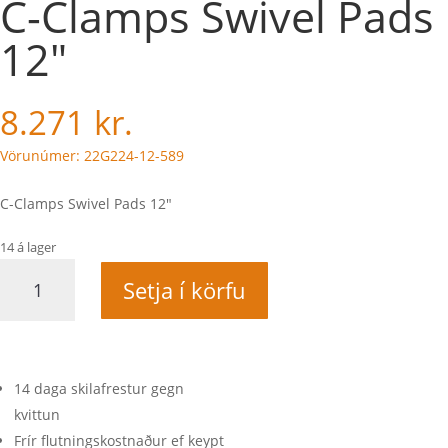
C-Clamps Swivel Pads
12″
8.271
kr.
Vörunúmer: 22G224-12-589
C-Clamps Swivel Pads 12"
14 á lager
C-
Setja í körfu
Clamps
Swivel
Pads
12"
quantity
14 daga skilafrestur gegn
kvittun
Frír flutningskostnaður ef keypt