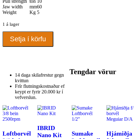
Pull strength
ton
10
Jaw width
mm
60
Weight
Kg
5
1 á lager
Autoblock
Setja í körfu
Magnum
10
tonn
quantity
Tengdar vörur
14 daga skilafrestur gegn
kvittun
Frír flutningskostnaður ef
keypt er fyrir 20.000 kr í
vefverslun.
IBRID
Loftborvél
Sumake
Hjámiðja
Nano Kit