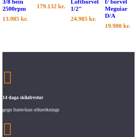
3/8 bein
Loftborvél
f/ borvél
179.132
kr.
2500rpm
1/2″
Meguiar
D/A
13.985
kr.
24.985
kr.
19.980
kr.

14 daga skilafrestur
gegn framvísun sölureiknings
