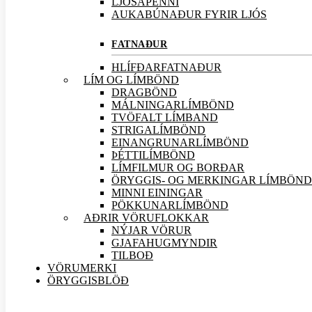
LJÓSAPENNI
AUKABÚNAÐUR FYRIR LJÓS
FATNAÐUR
HLÍFÐARFATNAÐUR
LÍM OG LÍMBÖND
DRAGBÖND
MÁLNINGARLÍMBÖND
TVÖFALT LÍMBAND
STRIGALÍMBÖND
EINANGRUNARLÍMBÖND
ÞÉTTILÍMBÖND
LÍMFILMUR OG BORÐAR
ÖRYGGIS- OG MERKINGAR LÍMBÖND
MINNI EININGAR
PÖKKUNARLÍMBÖND
AÐRIR VÖRU
FLOKKAR
NÝJAR
VÖRUR
GJAFAHUGMYNDIR
TILBOÐ
VÖRUMERKI
ÖRYGGISBLÖÐ