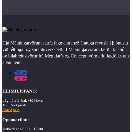
Hjá Málningarvörum starfa fagmenn með áratuga reynsla í þjónustu
við réttinga- og sprautuverkstæði. Í Málningarvörum færðu bílabón
og bílahreinsivörur frá Meguiar’s og Concept, vörmerki fagfólks um
allan heim.
Follow
Follow
HEIMILISFANG:
Lágmúla 9, bak við Nova
108 Reykjavík
Kort á ja.is
Opnunartími:
Virka daga 08:00 – 17:00