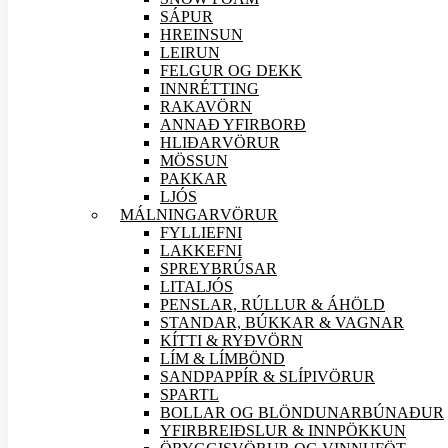
SÁPUR
HREINSUN
LEIRUN
FELGUR OG DEKK
INNRÉTTING
RAKAVÖRN
ANNAÐ YFIRBORÐ
HLIÐAR
VÖRUR
MÖSSUN
PAKKAR
LJÓS
MÁLNINGAR
VÖRUR
FYLLIEFNI
LAKKEFNI
SPREYBRÚSAR
LITALJÓS
PENSLAR, RÚLLUR & ÁHÖLD
STANDAR, BÚKKAR & VAGNAR
KÍTTI & RYÐVÖRN
LÍM & LÍMBÖND
SANDPAPPÍR & SLÍPI
VÖRUR
SPARTL
BOLLAR OG BLÖNDUNARBÚNAÐUR
YFIRBREIÐSLUR & INNPÖKKUN