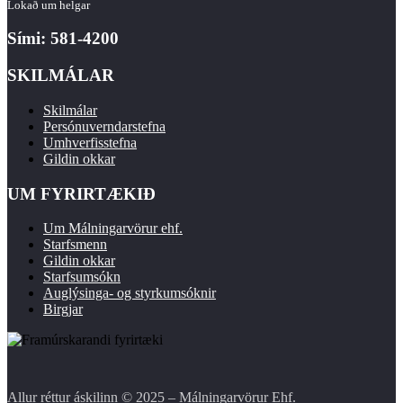
Lokað um helgar
Sími: 581-4200
SKILMÁLAR
Skilmálar
Persónuverndarstefna
Umhverfisstefna
Gildin okkar
UM FYRIRTÆKIÐ
Um Málningarvörur ehf.
Starfsmenn
Gildin okkar
Starfsumsókn
Auglýsinga- og styrkumsóknir
Birgjar
Allur réttur áskilinn © 2025 – Málningarvörur Ehf.