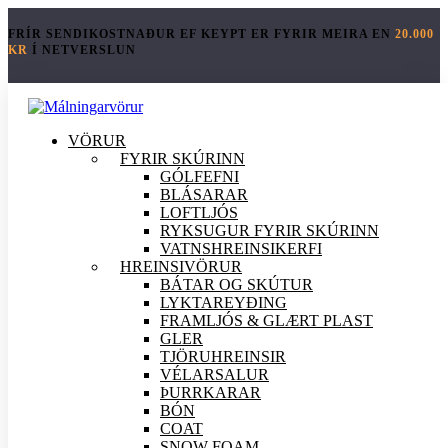
FRÍR SENDIKOSTNAÐUR EF KEYPT ER FYRIR MEIRA EN
20.000
KR
Í NETVERSLUN
VÖRUR
FYRIR SKÚRINN
GÓLFEFNI
BLÁSARAR
LOFTLJÓS
RYKSUGUR FYRIR SKÚRINN
VATNSHREINSIKERFI
HREINSI
VÖRUR
BÁTAR OG SKÚTUR
LYKTAREYÐING
FRAMLJÓS & GLÆRT PLAST
GLER
TJÖRUHREINSIR
VÉLARSALUR
ÞURRKARAR
BÓN
COAT
SNOW FOAM