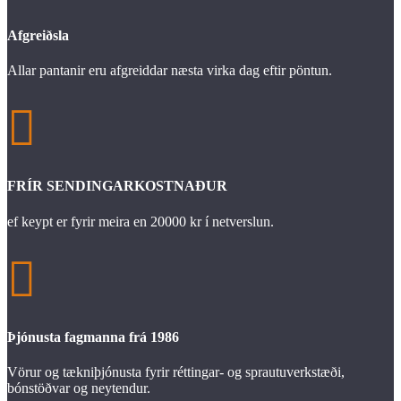
Afgreiðsla
Allar pantanir eru afgreiddar næsta virka dag eftir pöntun.

FRÍR SENDINGARKOSTNAÐUR
ef keypt er fyrir meira en 20000 kr í netverslun.

Þjónusta fagmanna frá 1986
Vörur og tækniþjónusta fyrir réttingar- og sprautuverkstæði,
bónstöðvar og neytendur.