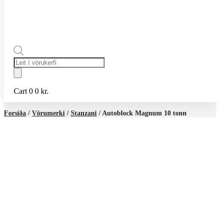
Products
search
Cart
0
0
kr.
Forsíða
/
Vörumerki
/
Stanzani
/ Autoblock Magnum 10 tonn