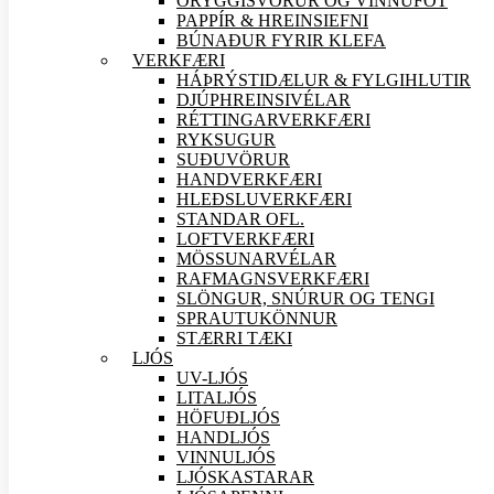
ÖRYGGIS
VÖRUR OG VINNUFÖT
PAPPÍR & HREINSIEFNI
BÚNAÐUR FYRIR KLEFA
VERK
FÆRI
HÁÞRÝSTIDÆLUR & FYLGIHLUTIR
DJÚPHREINSIVÉLAR
RÉTTINGARVERK
FÆRI
RYKSUGUR
SUÐU
VÖRUR
HANDVERK
FÆRI
HLEÐSLUVERK
FÆRI
STANDAR OFL.
LOFTVERK
FÆRI
MÖSSUNARVÉLAR
RAFMAGNSVERK
FÆRI
SLÖNGUR, SNÚRUR OG TENGI
SPRAUTUKÖNNUR
STÆRRI TÆKI
LJÓS
UV-LJÓS
LITALJÓS
HÖFUÐLJÓS
HANDLJÓS
VINNULJÓS
LJÓSKASTARAR