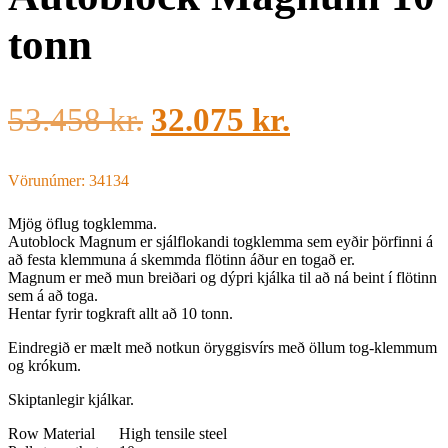
tonn
53.458
kr.
32.075
kr.
Vörunúmer: 34134
Mjög öflug togklemma.
Autoblock Magnum er sjálflokandi togklemma sem eyðir þörfinni á
að festa klemmuna á skemmda flötinn áður en togað er.
Magnum er með mun breiðari og dýpri kjálka til að ná beint í flötinn
sem á að toga.
Hentar fyrir togkraft allt að 10 tonn.
Eindregið er mælt með notkun öryggisvírs með öllum tog-klemmum
og krókum.
Skiptanlegir kjálkar.
Row Material
High tensile steel