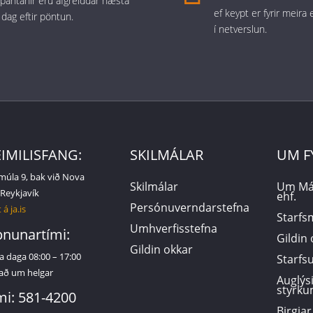
r pantanir eru afgreiddar næsta
ef keypt er fyrir meira
 dag eftir pöntun.
í netverslun.
IMILISFANG:
SKILMÁLAR
UM F
múla 9, bak við Nova
Skilmálar
Um Má
 Reykjavík
ehf.
Persónuverndarstefna
 á ja.is
Starf
Umhverfisstefna
nunartími:
Gildin
Gildin okkar
a daga 08:00 – 17:00
Starf
að um helgar
Auglýs
styrku
mi: 581-4200
Birgjar