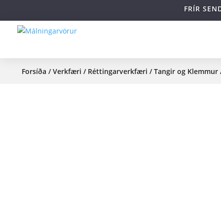
FRÍR SEN
Forsíða
/
Verkfæri
/
Réttingarverkfæri
/
Tangir og Klemmur