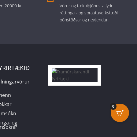
 en 20000 kr
Vörur og tækniþjónusta fyrir
réttingar- og sprautuverkstæði,
bónstöðvar og neytendur.
YRIRTÆKIÐ
lningarvörur
smenn
 okkar
0
sumsókn
inga- og
msóknir