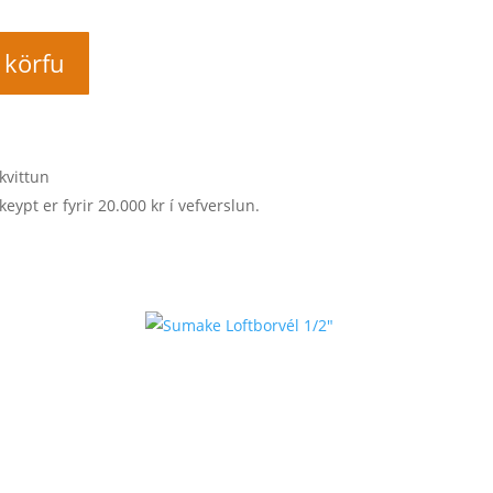
í körfu
kvittun
keypt er fyrir 20.000 kr í vefverslun.