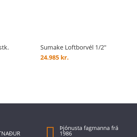
stk.
Sumake Loftborvél 1/2″
24.985
kr.

Þjónusta fagmanna frá
TNAÐUR
1986