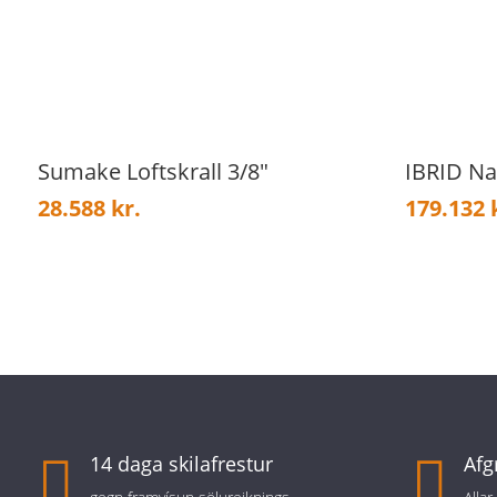
Sumake Loftskrall 3/8″
IBRID Na
28.588
kr.
179.132

14 daga skilafrestur

Afg