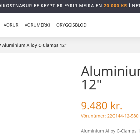
DIKOSTNAÐUR EF KEYPT ER FYRIR MEIRA EN
20.000 KR
Í NE
VÖRUR
VÖRUMERKI
ÖRYGGISBLÖÐ
/ Aluminium Alloy C-Clamps 12″
Aluminiu
12″
9.480
kr.
Vörunúmer: 22G144-12-580
Aluminium Alloy C-Clamps 