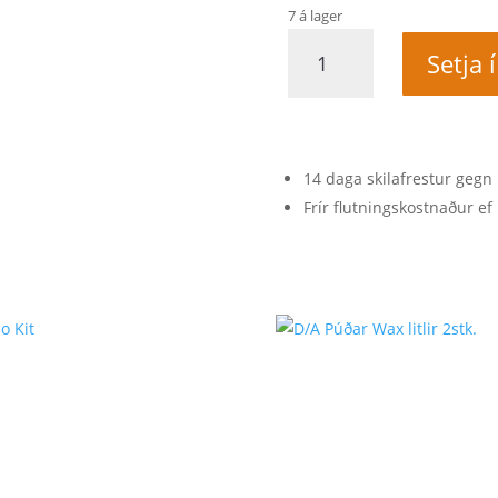
7 á lager
Aluminium
Setja 
Alloy
C-
Clamps
12"
quantity
14 daga skilafrestur gegn 
Frír flutningskostnaður ef 