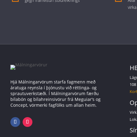
gegn framvísun sölureiknings
Alla
virka
HE
Lág
Hjá Málningarvörum starfa fagmenn með
108
áratuga reynsla í þjónustu við réttinga- og
Kort
sprautuverkstæði. Í Málningarvörum færðu
bílabón og bílahreinsivörur frá Meguiar’s og
Op
Concept, vörmerki fagfólks um allan heim.
Virk
Lok
Sí