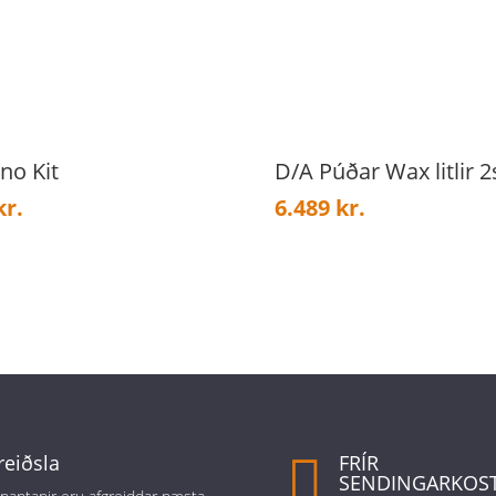
no Kit
D/A Púðar Wax litlir 2
kr.
6.489
kr.
reiðsla

FRÍR
SENDINGARKOS