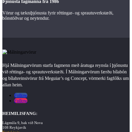
Þjónusta fagmanna frá 1986
Vörur og tækniþjónusta fyrir réttingar- og sprautuverkstæði,
bónstöðvar og neytendur.
Hjá Málningarvörum starfa fagmenn með áratuga reynsla í þjónustu
við réttinga- og sprautuverkstæði. Í Málningarvörum færðu bílabón
og bílahreinsivörur frá Meguiar’s og Concept, vörmerki fagfólks um
allan heim.
Follow
Follow
HEIMILISFANG:
Lágmúla 9, bak við Nova
108 Reykjavík