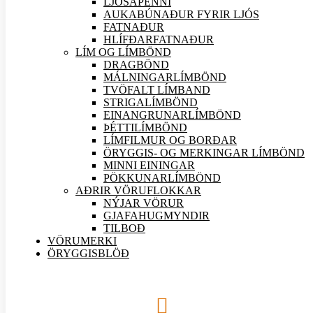
LJÓSAPENNI
AUKABÚNAÐUR FYRIR LJÓS
FATNAÐUR
HLÍFÐARFATNAÐUR
LÍM OG LÍMBÖND
DRAGBÖND
MÁLNINGARLÍMBÖND
TVÖFALT LÍMBAND
STRIGALÍMBÖND
EINANGRUNARLÍMBÖND
ÞÉTTILÍMBÖND
LÍMFILMUR OG BORÐAR
ÖRYGGIS- OG MERKINGAR LÍMBÖND
MINNI EININGAR
PÖKKUNARLÍMBÖND
AÐRIR VÖRU
FLOKKAR
NÝJAR
VÖRUR
GJAFAHUGMYNDIR
TILBOÐ
VÖRUMERKI
ÖRYGGISBLÖÐ
