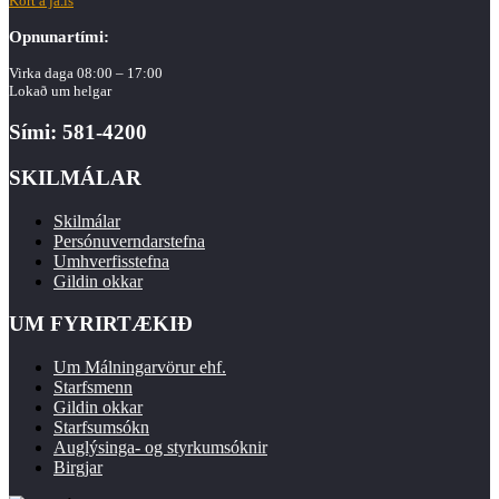
Kort á ja.is
Opnunartími:
Virka daga 08:00 – 17:00
Lokað um helgar
Sími: 581-4200
SKILMÁLAR
Skilmálar
Persónuverndarstefna
Umhverfisstefna
Gildin okkar
UM FYRIRTÆKIÐ
Um Málningarvörur ehf.
Starfsmenn
Gildin okkar
Starfsumsókn
Auglýsinga- og styrkumsóknir
Birgjar