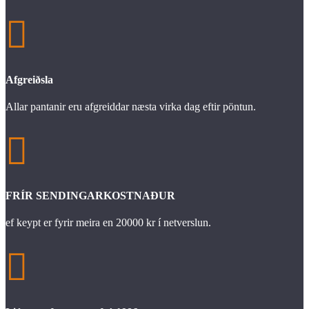

Afgreiðsla
Allar pantanir eru afgreiddar næsta virka dag eftir pöntun.

FRÍR SENDINGARKOSTNAÐUR
ef keypt er fyrir meira en 20000 kr í netverslun.
