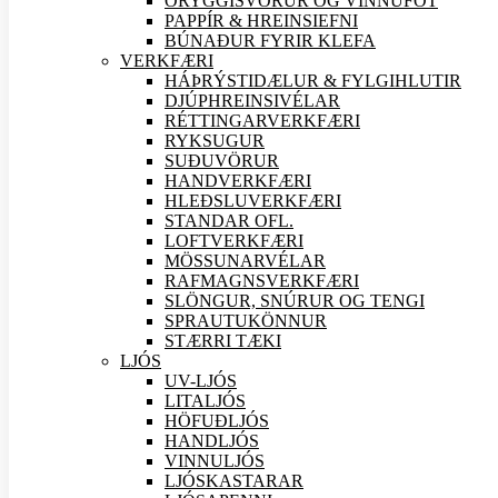
ÖRYGGIS
VÖRUR OG VINNUFÖT
PAPPÍR & HREINSIEFNI
BÚNAÐUR FYRIR KLEFA
VERK
FÆRI
HÁÞRÝSTIDÆLUR & FYLGIHLUTIR
DJÚPHREINSIVÉLAR
RÉTTINGARVERK
FÆRI
RYKSUGUR
SUÐU
VÖRUR
HANDVERK
FÆRI
HLEÐSLUVERK
FÆRI
STANDAR OFL.
LOFTVERK
FÆRI
MÖSSUNARVÉLAR
RAFMAGNSVERK
FÆRI
SLÖNGUR, SNÚRUR OG TENGI
SPRAUTUKÖNNUR
STÆRRI TÆKI
LJÓS
UV-LJÓS
LITALJÓS
HÖFUÐLJÓS
HANDLJÓS
VINNULJÓS
LJÓSKASTARAR