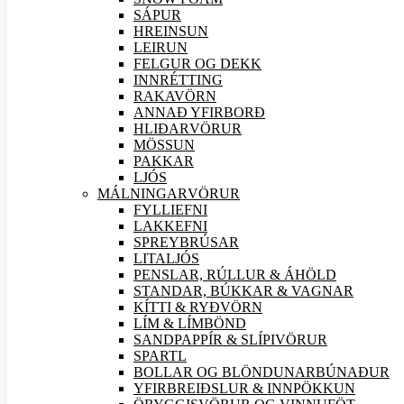
SÁPUR
HREINSUN
LEIRUN
FELGUR OG DEKK
INNRÉTTING
RAKAVÖRN
ANNAÐ YFIRBORÐ
HLIÐAR
VÖRUR
MÖSSUN
PAKKAR
LJÓS
MÁLNINGAR
VÖRUR
FYLLIEFNI
LAKKEFNI
SPREYBRÚSAR
LITALJÓS
PENSLAR, RÚLLUR & ÁHÖLD
STANDAR, BÚKKAR & VAGNAR
KÍTTI & RYÐVÖRN
LÍM & LÍMBÖND
SANDPAPPÍR & SLÍPI
VÖRUR
SPARTL
BOLLAR OG BLÖNDUNARBÚNAÐUR
YFIRBREIÐSLUR & INNPÖKKUN