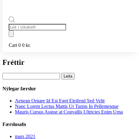
Products
search
Cart
0
0
kr.
Fréttir
Leita
að:
Nýlegar færslur
Aenean Ornare Id Est Eget Eleifend Sed Velit
Nunc Lorem Lectus Mattis Ut Turpis In Pellentesque
Mauris Cursus Augue at Convallis Ultricies Enim Urna
Færslusafn
mars 2021