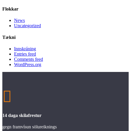
Flokkar
News
Uncategorized
Tækni
Innskráning
Entries feed
Comments feed
WordPress.org

14 daga skilafrestur
gegn framvísun sölureiknings