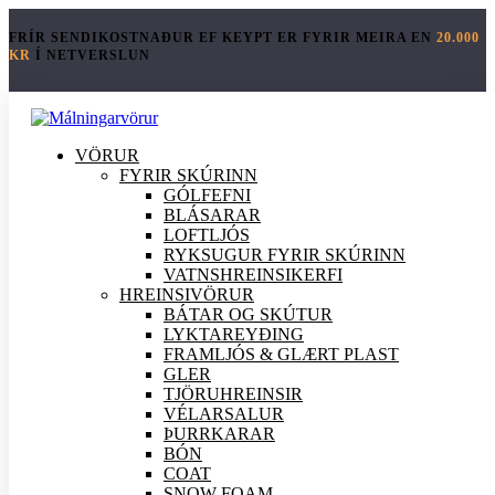
FRÍR SENDIKOSTNAÐUR EF KEYPT ER FYRIR MEIRA EN
20.000
KR
Í NETVERSLUN
VÖRUR
FYRIR SKÚRINN
GÓLFEFNI
BLÁSARAR
LOFTLJÓS
RYKSUGUR FYRIR SKÚRINN
VATNSHREINSIKERFI
HREINSI
VÖRUR
BÁTAR OG SKÚTUR
LYKTAREYÐING
FRAMLJÓS & GLÆRT PLAST
GLER
TJÖRUHREINSIR
VÉLARSALUR
ÞURRKARAR
BÓN
COAT
SNOW FOAM