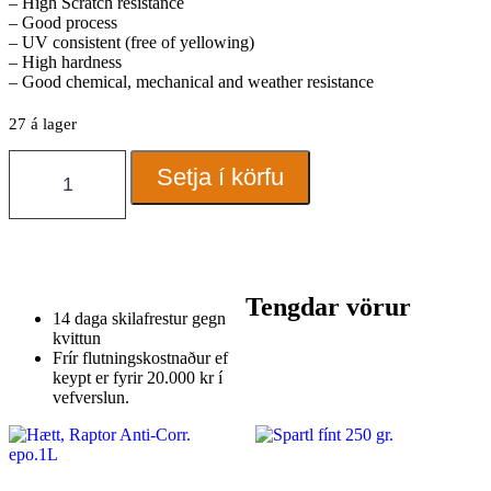
– High Scratch resistance
– Good process
– UV consistent (free of yellowing)
– High hardness
– Good chemical, mechanical and weather resistance
27 á lager
Car
Setja í körfu
System
Glæra
HS/SR
A+B
1,5ltr
quantity
Tengdar vörur
14 daga skilafrestur gegn
kvittun
Frír flutningskostnaður ef
keypt er fyrir 20.000 kr í
vefverslun.