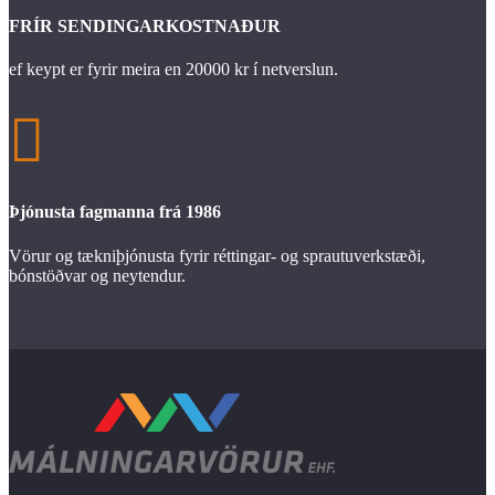
FRÍR SENDINGARKOSTNAÐUR
ef keypt er fyrir meira en 20000 kr í netverslun.

Þjónusta fagmanna frá 1986
Vörur og tækniþjónusta fyrir réttingar- og sprautuverkstæði,
bónstöðvar og neytendur.