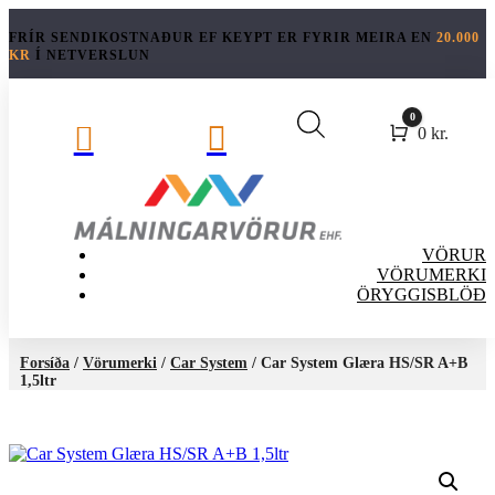
FRÍR SENDIKOSTNAÐUR EF KEYPT ER FYRIR MEIRA EN
20.000
KR
Í NETVERSLUN
0


Cart
0
kr.
VÖRUR
VÖRUMERKI
ÖRYGGISBLÖÐ
Forsíða
/
Vörumerki
/
Car System
/ Car System Glæra HS/SR A+B
1,5ltr