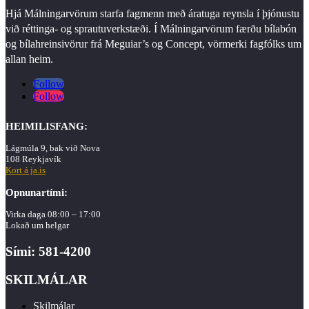
Hjá Málningarvörum starfa fagmenn með áratuga reynsla í þjónustu
við réttinga- og sprautuverkstæði. Í Málningarvörum færðu bílabón
og bílahreinsivörur frá Meguiar’s og Concept, vörmerki fagfólks um
allan heim.
Follow
Follow
HEIMILISFANG:
Lágmúla 9, bak við Nova
108 Reykjavík
Kort á ja.is
Opnunartími:
Virka daga 08:00 – 17:00
Lokað um helgar
Sími: 581-4200
SKILMÁLAR
Skilmálar