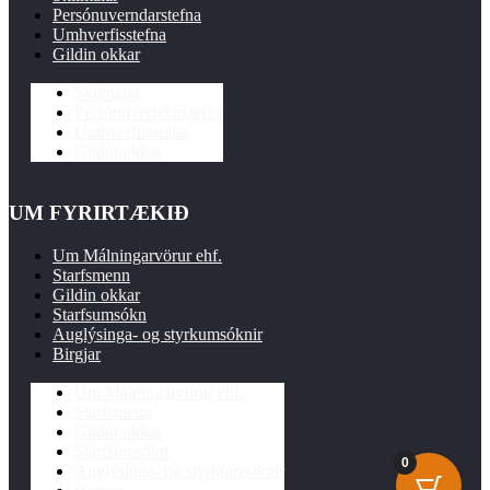
Persónuverndarstefna
Umhverfisstefna
Gildin okkar
Skilmálar
Persónuverndarstefna
Umhverfisstefna
Gildin okkar
UM FYRIRTÆKIÐ
Um Málningarvörur ehf.
Starfsmenn
Gildin okkar
Starfsumsókn
Auglýsinga- og styrkumsóknir
Birgjar
Um Málningarvörur ehf.
Starfsmenn
Gildin okkar
Starfsumsókn
0
Auglýsinga- og styrkumsóknir