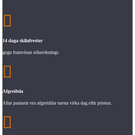

14 daga skilafrestur
gegn framvísun sölureiknings

Afgreiðsla
Allar pantanir eru afgreiddar næsta virka dag eftir pöntun.
