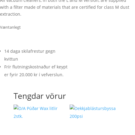
All vacuum cleaners, in both the L and M version, are supplied
with a filter made of materials that are certified for class M dust
extraction.
Væntanlegt
14 daga skilafrestur gegn
kvittun
Frír flutningskostnaður ef keypt
er fyrir 20.000 kr í vefverslun.
Tengdar vörur