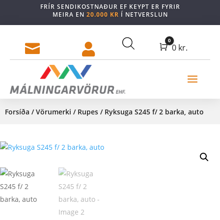
FRÍR SENDIKOSTNAÐUR EF KEYPT ER FYRIR
MEIRA EN
20.000 KR
Í NETVERSLUN
0


Cart
0
kr.
Forsíða
/
Vörumerki
/
Rupes
/ Ryksuga S245 f/ 2 barka, auto