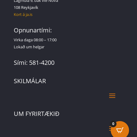
Lágmúla 9, bak við Nova
108 Reykjavík
Kort á ja.is
Opnunartími:
Virka daga 08:00 – 17:00
Lokað um helgar
Sími: 581-4200
SKILMÁLAR
UM FYRIRTÆKIÐ
0