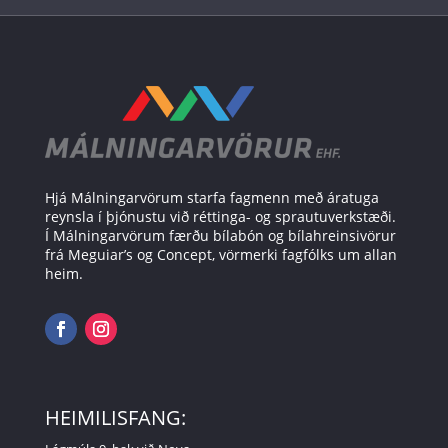
Hjá Málningarvörum starfa fagmenn með áratuga
reynsla í þjónustu við réttinga- og sprautuverkstæði.
Í Málningarvörum færðu bílabón og bílahreinsivörur
frá Meguiar’s og Concept, vörmerki fagfólks um allan
heim.
HEIMILISFANG: