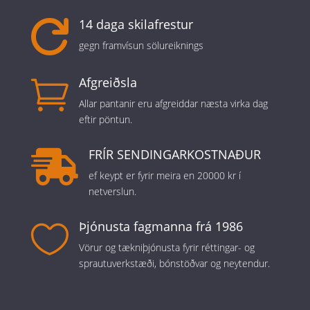
14 daga skilafrestur

gegn framvísun sölureiknings
Afgreiðsla

Allar pantanir eru afgreiddar næsta virka dag
eftir pöntun.
FRÍR SENDINGARKOSTNAÐUR

ef keypt er fyrir meira en 20000 kr í
netverslun.
Þjónusta fagmanna frá 1986

Vörur og tækniþjónusta fyrir réttingar- og
sprautuverkstæði, bónstöðvar og neytendur.