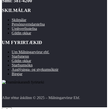
Sími: 581-4200
SKILMÁLAR
Skilmálar
Persónuverndarstefna
Umhverfisstefna
Gildin okkar
UM FYRIRTÆKIÐ
Um Málningarvörur ehf.
Starfsmenn
Gildin okkar
Starfsumsókn
Auglýsinga- og styrkumsóknir
Birgjar
Allur réttur áskilinn © 2025 – Málningarvörur Ehf.