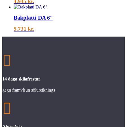
4.945
kr.
Bakplatti DA 6″
5.731
kr.

14 daga skilafrestur
gegn framvísun sölureiknings

Afgreiðsla