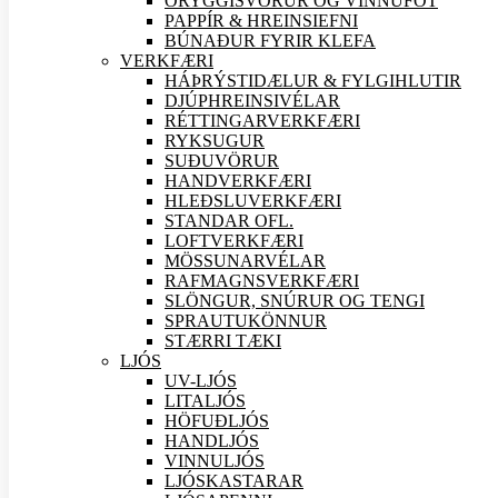
ÖRYGGIS
VÖRUR OG VINNUFÖT
PAPPÍR & HREINSIEFNI
BÚNAÐUR FYRIR KLEFA
VERK
FÆRI
HÁÞRÝSTIDÆLUR & FYLGIHLUTIR
DJÚPHREINSIVÉLAR
RÉTTINGARVERK
FÆRI
RYKSUGUR
SUÐU
VÖRUR
HANDVERK
FÆRI
HLEÐSLUVERK
FÆRI
STANDAR OFL.
LOFTVERK
FÆRI
MÖSSUNARVÉLAR
RAFMAGNSVERK
FÆRI
SLÖNGUR, SNÚRUR OG TENGI
SPRAUTUKÖNNUR
STÆRRI TÆKI
LJÓS
UV-LJÓS
LITALJÓS
HÖFUÐLJÓS
HANDLJÓS
VINNULJÓS
LJÓSKASTARAR