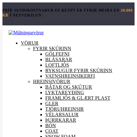
FRÍR SENDIKOSTNAÐUR EF KEYPT ER FYRIR MEIRA EN
20.000
KR
Í NETVERSLUN
VÖRUR
FYRIR SKÚRINN
GÓLFEFNI
BLÁSARAR
LOFTLJÓS
RYKSUGUR FYRIR SKÚRINN
VATNSHREINSIKERFI
HREINSI
VÖRUR
BÁTAR OG SKÚTUR
LYKTAREYÐING
FRAMLJÓS & GLÆRT PLAST
GLER
TJÖRUHREINSIR
VÉLARSALUR
ÞURRKARAR
BÓN
COAT
SNOW FOAM