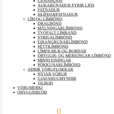
LJÓSAPENNI
AUKABÚNAÐUR FYRIR LJÓS
FATNAÐUR
HLÍFÐARFATNAÐUR
LÍM OG LÍMBÖND
DRAGBÖND
MÁLNINGARLÍMBÖND
TVÖFALT LÍMBAND
STRIGALÍMBÖND
EINANGRUNARLÍMBÖND
ÞÉTTILÍMBÖND
LÍMFILMUR OG BORÐAR
ÖRYGGIS- OG MERKINGAR LÍMBÖND
MINNI EININGAR
PÖKKUNARLÍMBÖND
AÐRIR VÖRU
FLOKKAR
NÝJAR
VÖRUR
GJAFAHUGMYNDIR
TILBOÐ
VÖRUMERKI
ÖRYGGISBLÖÐ
