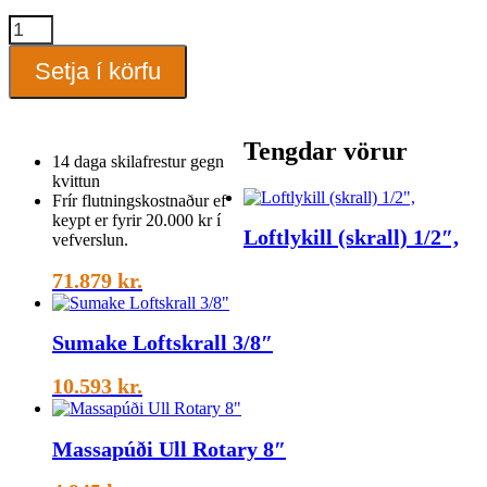
Plastheftari
Pro
með
Setja í körfu
250
heftum
quantity
Tengdar vörur
14 daga skilafrestur gegn
kvittun
Frír flutningskostnaður ef
keypt er fyrir 20.000 kr í
Loftlykill (skrall) 1/2″,
vefverslun.
71.879
kr.
Sumake Loftskrall 3/8″
10.593
kr.
Massapúði Ull Rotary 8″