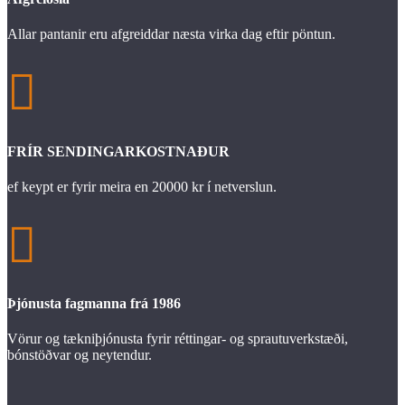
Allar pantanir eru afgreiddar næsta virka dag eftir pöntun.

FRÍR SENDINGARKOSTNAÐUR
ef keypt er fyrir meira en 20000 kr í netverslun.

Þjónusta fagmanna frá 1986
Vörur og tækniþjónusta fyrir réttingar- og sprautuverkstæði,
bónstöðvar og neytendur.