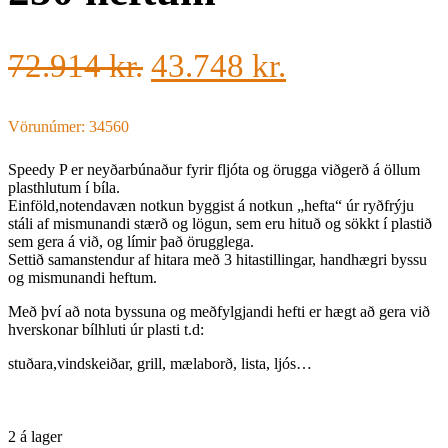
72.914
kr.
43.748
kr.
Vörunúmer: 34560
Speedy P er neyðarbúnaður fyrir fljóta og örugga viðgerð á öllum
plasthlutum í bíla.
Einföld,notendavæn notkun byggist á notkun „hefta“ úr ryðfrýju
stáli af mismunandi stærð og lögun, sem eru hituð og sökkt í plastið
sem gera á við, og límir það örugglega.
Settið samanstendur af hitara með 3 hitastillingar, handhægri byssu
og mismunandi heftum.
Með því að nota byssuna og meðfylgjandi hefti er hægt að gera við
hverskonar bílhluti úr plasti t.d:
stuðara,vindskeiðar, grill, mælaborð, lista, ljós…
2 á lager