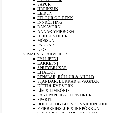
SÁPUR
HREINSUN
LEIRUN
FELGUR OG DEKK
INNRÉTTING
RAKAVÖRN
ANNAÐ YFIRBORÐ
HLIÐAR
VÖRUR
MÖSSUN
PAKKAR
LJÓS
MÁLNINGAR
VÖRUR
FYLLIEFNI
LAKKEFNI
SPREYBRÚSAR
LITALJÓS
PENSLAR, RÚLLUR & ÁHÖLD
STANDAR, BÚKKAR & VAGNAR
KÍTTI & RYÐVÖRN
LÍM & LÍMBÖND
SANDPAPPÍR & SLÍPI
VÖRUR
SPARTL
BOLLAR OG BLÖNDUNARBÚNAÐUR
YFIRBREIÐSLUR & INNPÖKKUN