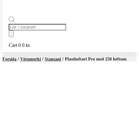
Products
search
Cart
0
0
kr.
Forsíða
/
Vörumerki
/
Stanzani
/ Plastheftari Pro með 250 heftum