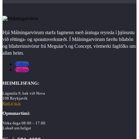
Hjá Málningarvörum starfa fagmenn með áratuga reynsla í þjónustu
við réttinga- og sprautuverkstæði. Í Málningarvörum færðu bílabón
og bílahreinsivörur frá Meguiar’s og Concept, vörmerki fagfólks um
allan heim.
Follow
Follow
HEIMILISFANG:
Lágmúla 9, bak við Nova
108 Reykjavík
Kort á ja.is
Opnunartími:
Virka daga 08:00 – 17:00
Lokað um helgar